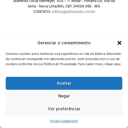
Alameda Oscar Niemeyer, 1033 – 7º Andar - Portaria 04, Vila da
Serra - Nova Lima/MG, CEP: 34006-065 - MG
CONTATO:
editora@adorando.com.br
Gerenciar o consentimento
© Editora Adorando 2026. Todos os direitos reservados.
Usamos cookies para melhorar sua experiência no site da Editora Adorando.
Consulte nossa
política de privacidade
.
Ao continuar navegando em adorando.com.br, você concorda com o uso de
cookies conforme nossa Política de Privacidade. Para saber mais, clique aqui.
Aceitar
Negar
Ver preferências
Privacy Statement