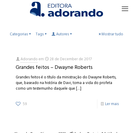
Categorias
Tags
Autores
Mostrar tudo
Adorando
em
28 de December de 2017
Grandes feitos – Dwayne Roberts
Grandes feitos é o título da ministração do Dwayne Roberts,
que, baseado na história de Davi, toma a vida do profeta
como um testemunho daquele que
[…]
59
Ler mais