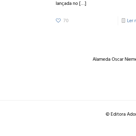
lançada no
[…]
70
Ler 
Alameda Oscar Niemey
© Editora Ador