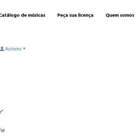
Catálogo de músicas
Peça sua licença
Quem somos
Autores
e”
foi