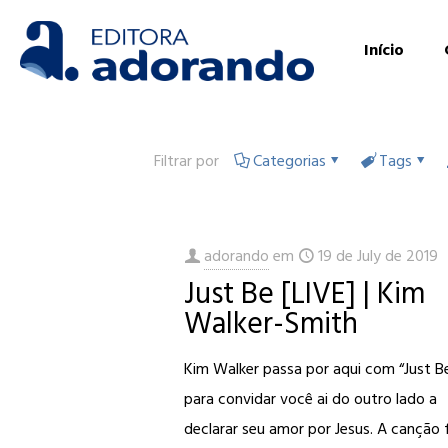
Início
Filtrar por
Categorias
Tags
adorando
em
19 de July de 2019
Just Be [LIVE] | Kim
Walker-Smith
Kim Walker passa por aqui com “Just B
para convidar você ai do outro lado a
declarar seu amor por Jesus. A canção 