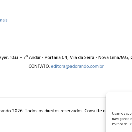
mais
er, 1033 – 7º Andar - Portaria 04, Vila da Serra - Nova Lima/MG
CONTATO:
editora@adorando.com.br
ando 2026. Todos os direitos reservados. Consulte nossa
política
Usamos cooki
navegando e
Política de P