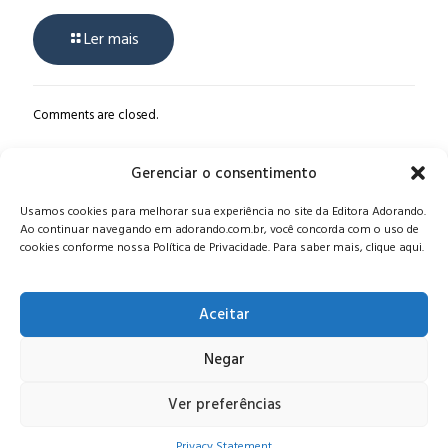
Ler mais
Comments are closed.
Gerenciar o consentimento
Alameda Oscar Niemeyer, 1033 – 7º Andar - Portaria 04, Vila da
Usamos cookies para melhorar sua experiência no site da Editora Adorando.
Serra - Nova Lima/MG, CEP: 34006-065 - MG
Ao continuar navegando em adorando.com.br, você concorda com o uso de
CONTATO:
editora@adorando.com.br
cookies conforme nossa Política de Privacidade. Para saber mais, clique aqui.
Aceitar
Negar
© Editora Adorando 2026. Todos os direitos reservados.
Consulte nossa
política de privacidade
.
Ver preferências
Privacy Statement