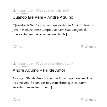
Adorando
em
23 de janeiro de 2018
Quando Ele Vem – André Aquino
“Quando Ele Vem” é o novo clipe do André Aquino! Ele é um
jovem ministro desse tempo que, com suas canções de
quebrantamento e reconhecimento da
[…]
40
Ler mais
Adorando
em
21 de dezembro de 2017
André Aquino – Pai de Amor
A canção “Pai de Amor” do André Aquino ganhou um clipe
ao vivo. André é um dos novos ministros que Deus tem
levantado nesse tempo e
[…]
51
Ler mais