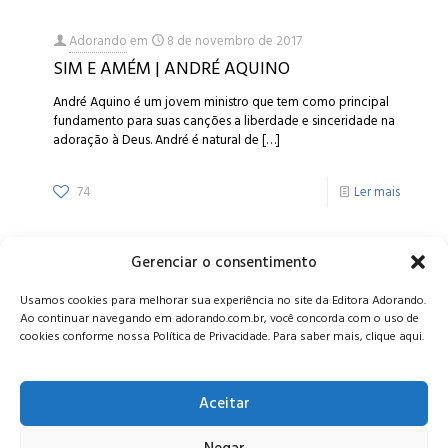
Adorando
em
8 de novembro de 2017
SIM E AMÉM | ANDRÉ AQUINO
André Aquino é um jovem ministro que tem como principal
fundamento para suas canções a liberdade e sinceridade na
adoração à Deus. André é natural de
[…]
74
Ler mais
Gerenciar o consentimento
Alameda Oscar Niemeyer, 1033 – 7º Andar - Portaria 04, Vila da
Usamos cookies para melhorar sua experiência no site da Editora Adorando.
Serra - Nova Lima/MG, CEP: 34006-065 - MG
Ao continuar navegando em adorando.com.br, você concorda com o uso de
CONTATO:
editora@adorando.com.br
cookies conforme nossa Política de Privacidade. Para saber mais, clique aqui.
Aceitar