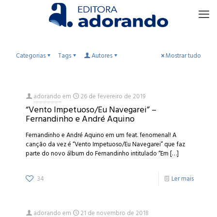
Categorias
Tags
Autores
Mostrar tudo
adorando
em
26 de fevereiro de 2019
“Vento Impetuoso/Eu Navegarei” –
Fernandinho e André Aquino
Fernandinho e André Aquino em um feat. fenomenal! A
canção da vez é “Vento Impetuoso/Eu Navegarei” que faz
parte do novo álbum do Fernandinho intitulado “Em
[…]
34
Ler mais
adorando
em
21 de novembro de 2018