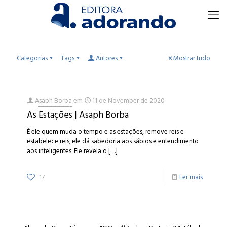
Categorias
Tags
Autores
Mostrar tudo
Asaph Borba
em
11 de November de 2020
As Estações | Asaph Borba
É ele quem muda o tempo e as estações, remove reis e
estabelece reis; ele dá sabedoria aos sábios e entendimento
aos inteligentes. Ele revela o
[…]
17
Ler mais