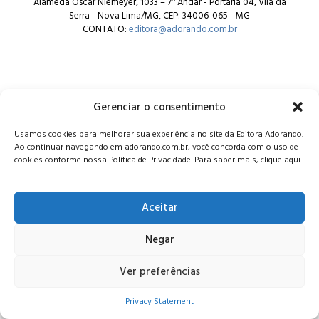
Alameda Oscar Niemeyer, 1033 – 7º Andar - Portaria 04, Vila da
Serra - Nova Lima/MG, CEP: 34006-065 - MG
CONTATO:
editora@adorando.com.br
Gerenciar o consentimento
© Editora Adorando 2026. Todos os direitos reservados.
Usamos cookies para melhorar sua experiência no site da Editora Adorando.
Consulte nossa
política de privacidade
.
Ao continuar navegando em adorando.com.br, você concorda com o uso de
cookies conforme nossa Política de Privacidade. Para saber mais, clique aqui.
Aceitar
Negar
Ver preferências
Privacy Statement