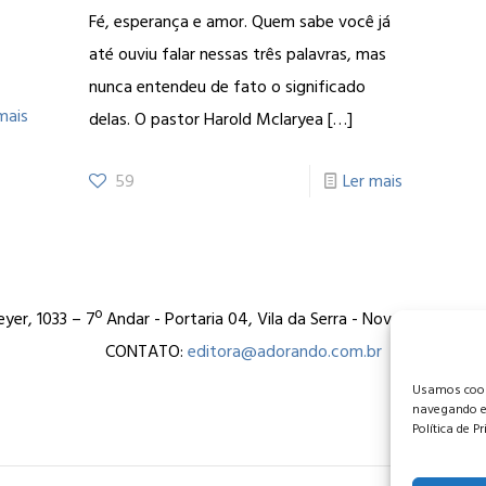
Fé, esperança e amor. Quem sabe você já
até ouviu falar nessas três palavras, mas
nunca entendeu de fato o significado
mais
delas. O pastor Harold Mclaryea
[…]
59
Ler mais
er, 1033 – 7º Andar - Portaria 04, Vila da Serra - Nova Lima/MG
CONTATO:
editora@adorando.com.br
Usamos cooki
navegando e
Política de P