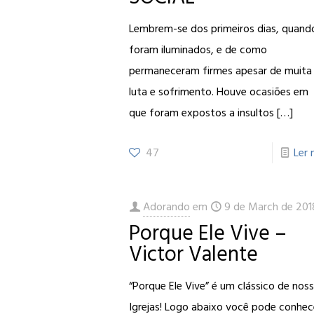
Lembrem-se dos primeiros dias, quand
foram iluminados, e de como
permaneceram firmes apesar de muita
luta e sofrimento. Houve ocasiões em
que foram expostos a insultos
[…]
47
Ler 
Adorando
em
9 de March de 201
Porque Ele Vive –
Victor Valente
“Porque Ele Vive” é um clássico de nos
Igrejas! Logo abaixo você pode conhec