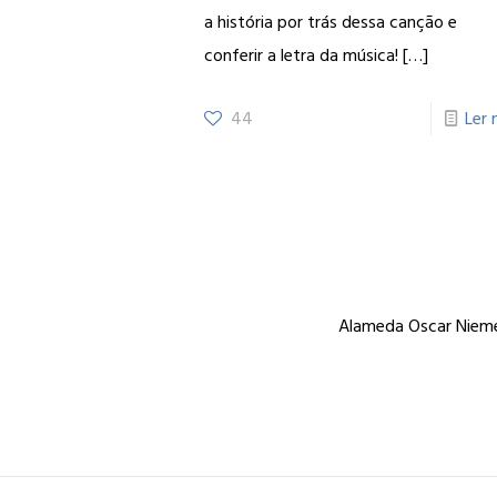
a história por trás dessa canção e
conferir a letra da música!
[…]
44
Ler 
Alameda Oscar Niemey