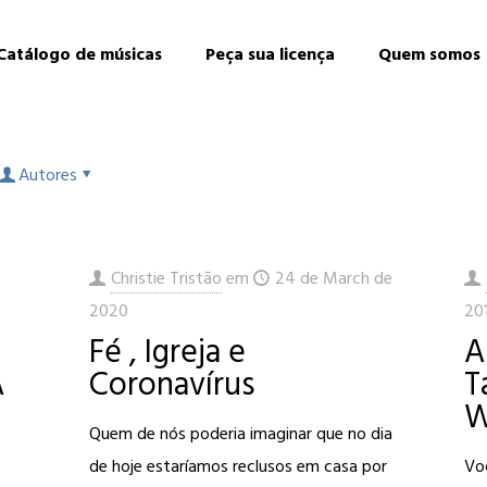
Catálogo de músicas
Peça sua licença
Quem somos
Autores
Christie Tristão
em
24 de March de
2020
20
Fé , Igreja e
A
A
Coronavírus
T
W
Quem de nós poderia imaginar que no dia
de hoje estaríamos reclusos em casa por
Vo