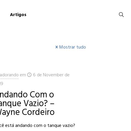
Artigos
Mostrar tudo
adorando
em
6 de November de
19
ndando Com o
anque Vazio? –
ayne Cordeiro
cê está andando com o tanque vazio?