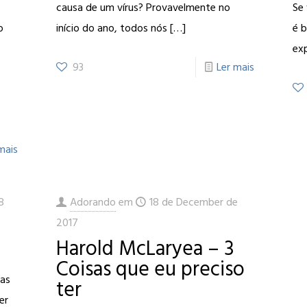
causa de um vírus? Provavelmente no
Se 
o
início do ano, todos nós
[…]
é 
exp
93
Ler mais
mais
8
Adorando
em
18 de December de
2017
Harold McLaryea – 3
Coisas que eu preciso
sas
ter
er