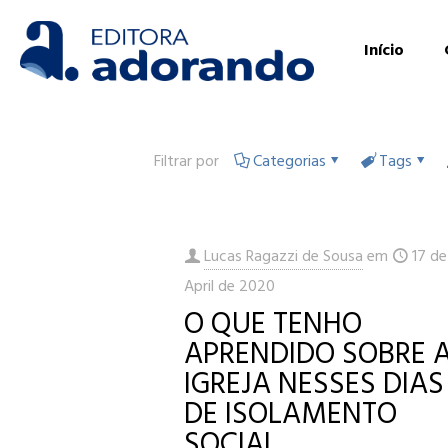
Início
Filtrar por
Categorias
Tags
Lucas Ragazzi de Sousa
em
17 de
April de 2020
O QUE TENHO
APRENDIDO SOBRE 
IGREJA NESSES DIAS
DE ISOLAMENTO
SOCIAL