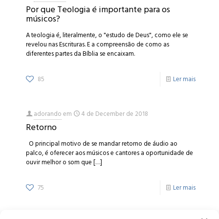
Por que Teologia é importante para os
músicos?
A teologia é, literalmente, o "estudo de Deus", como ele se
revelou nas Escrituras. E a compreensão de como as
diferentes partes da Bíblia se encaixam.
85
Ler mais
adorando
em
4 de December de 2018
Retorno
O principal motivo de se mandar retorno de áudio ao
palco, é oferecer aos músicos e cantores a oportunidade de
ouvir melhor o som que
[…]
75
Ler mais