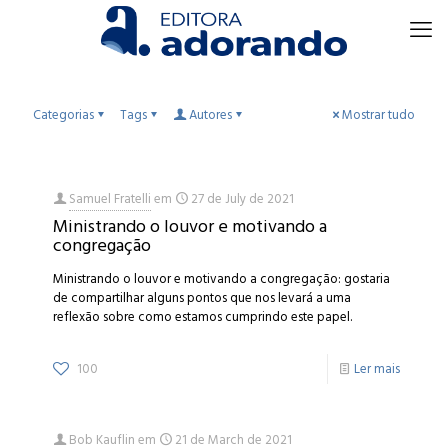
Categorias
Tags
Autores
Mostrar tudo
Samuel Fratelli
em
27 de July de 2021
Ministrando o louvor e motivando a
congregação
Ministrando o louvor e motivando a congregação: gostaria
de compartilhar alguns pontos que nos levará a uma
reflexão sobre como estamos cumprindo este papel.
100
Ler mais
Bob Kauflin
em
21 de March de 2021