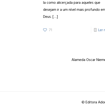
la como alicerçada para aqueles que
desejam ir a um nível mais profundo e
Deus.
[…]
71
Ler 
Alameda Oscar Niemey
© Editora Ador