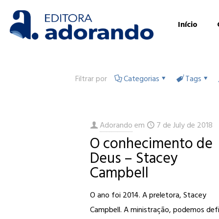
Início
Filtrar por
Categorias
Tags
Adorando
em
7 de July de 2018
O conhecimento de
Deus – Stacey
Campbell
O ano foi 2014. A preletora, Stacey
Campbell. A ministração, podemos defi