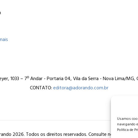
m
mais
er, 1033 – 7º Andar - Portaria 04, Vila da Serra - Nova Lima/MG
CONTATO:
editora@adorando.com.br
Usamos cooki
navegando e
Política de P
ando 2026. Todos os direitos reservados. Consulte nossa
política