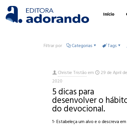
Início
Filtrar por
Categorias
Tags
Christie Tristão
em
29 de April d
2020
5 dicas para
desenvolver o hábit
do devocional.
1- Estabeleça um alvo e o descreva em