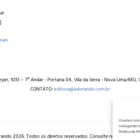
ue
]
mais
er, 1033 – 7º Andar - Portaria 04, Vila da Serra - Nova Lima/MG
CONTATO:
editora@adorando.com.br
Usamos cooki
navegando e
Política de P
ando 2026. Todos os direitos reservados. Consulte nossa
política