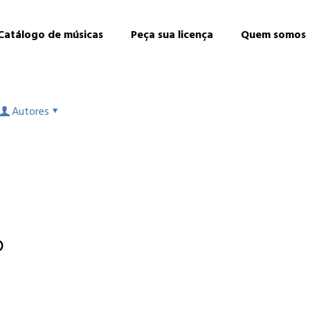
Catálogo de músicas
Peça sua licença
Quem somos
Autores
e
o