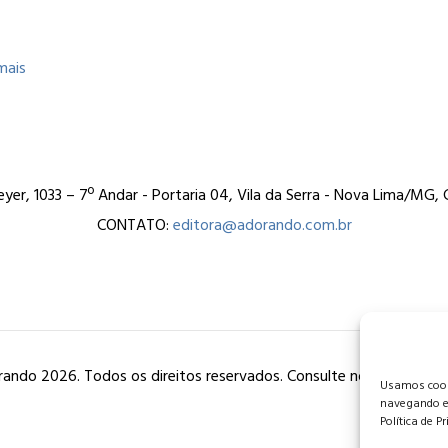
mais
er, 1033 – 7º Andar - Portaria 04, Vila da Serra - Nova Lima/MG
CONTATO:
editora@adorando.com.br
ando 2026. Todos os direitos reservados. Consulte nossa
política
Usamos cooki
navegando e
Política de P