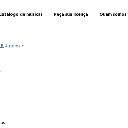
Catálogo de músicas
Peça sua licença
Quem somos
Autores
7
O
m
nos