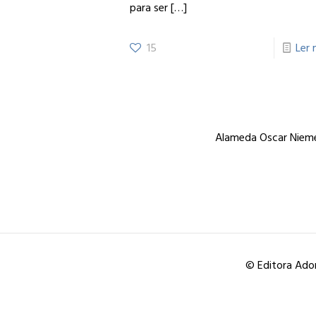
para ser
[…]
15
Ler 
Alameda Oscar Niemey
© Editora Ador