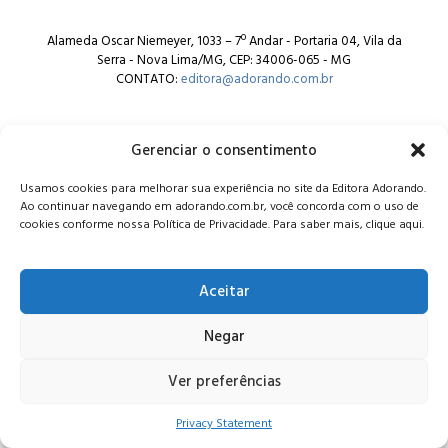
Alameda Oscar Niemeyer, 1033 – 7º Andar - Portaria 04, Vila da
Serra - Nova Lima/MG, CEP: 34006-065 - MG
CONTATO:
editora@adorando.com.br
Gerenciar o consentimento
Usamos cookies para melhorar sua experiência no site da Editora Adorando.
Ao continuar navegando em adorando.com.br, você concorda com o uso de
© Editora Adorando 2026. Todos os direitos reservados.
cookies conforme nossa Política de Privacidade. Para saber mais, clique aqui.
Consulte nossa
política de privacidade
.
Aceitar
Negar
Ver preferências
Privacy Statement