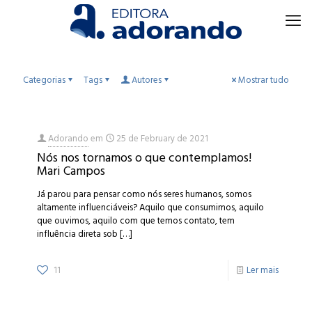
Categorias
Tags
Autores
Mostrar tudo
Adorando
em
25 de February de 2021
Nós nos tornamos o que contemplamos!
Mari Campos
Já parou para pensar como nós seres humanos, somos
altamente influenciáveis? Aquilo que consumimos, aquilo
que ouvimos, aquilo com que temos contato, tem
influência direta sob
[…]
11
Ler mais