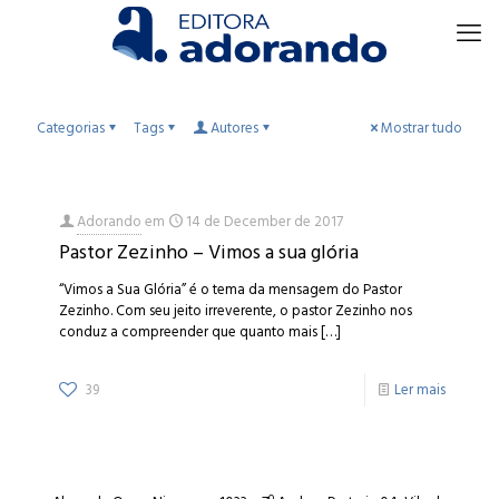
Categorias
Tags
Autores
Mostrar tudo
Adorando
em
14 de December de 2017
Pastor Zezinho – Vimos a sua glória
“Vimos a Sua Glória” é o tema da mensagem do Pastor
Zezinho. Com seu jeito irreverente, o pastor Zezinho nos
conduz a compreender que quanto mais
[…]
39
Ler mais