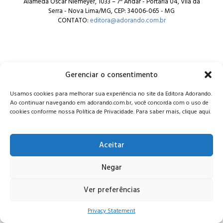
Alameda Oscar Niemeyer, 1033 – 7º Andar - Portaria 04, Vila da
Serra - Nova Lima/MG, CEP: 34006-065 - MG
CONTATO:
editora@adorando.com.br
Gerenciar o consentimento
© Editora Adorando 2026. Todos os direitos reservados.
Usamos cookies para melhorar sua experiência no site da Editora Adorando.
Consulte nossa
política de privacidade
.
Ao continuar navegando em adorando.com.br, você concorda com o uso de
cookies conforme nossa Política de Privacidade. Para saber mais, clique aqui.
Aceitar
Negar
Ver preferências
Privacy Statement