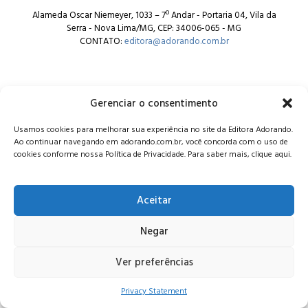
Alameda Oscar Niemeyer, 1033 – 7º Andar - Portaria 04, Vila da
Serra - Nova Lima/MG, CEP: 34006-065 - MG
CONTATO:
editora@adorando.com.br
Gerenciar o consentimento
Usamos cookies para melhorar sua experiência no site da Editora Adorando.
© Editora Adorando 2026. Todos os direitos reservados.
Ao continuar navegando em adorando.com.br, você concorda com o uso de
Consulte nossa
política de privacidade
.
cookies conforme nossa Política de Privacidade. Para saber mais, clique aqui.
Aceitar
Negar
Ver preferências
Privacy Statement