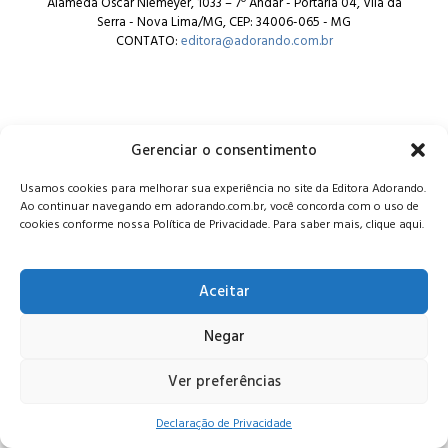
Alameda Oscar Niemeyer, 1033 – 7º Andar - Portaria 04, Vila da
Serra - Nova Lima/MG, CEP: 34006-065 - MG
CONTATO:
editora@adorando.com.br
Gerenciar o consentimento
© Editora Adorando 2026. Todos os direitos reservados.
Usamos cookies para melhorar sua experiência no site da Editora Adorando.
Consulte nossa
política de privacidade
.
Ao continuar navegando em adorando.com.br, você concorda com o uso de
cookies conforme nossa Política de Privacidade. Para saber mais, clique aqui.
Aceitar
Negar
Ver preferências
Declaração de Privacidade