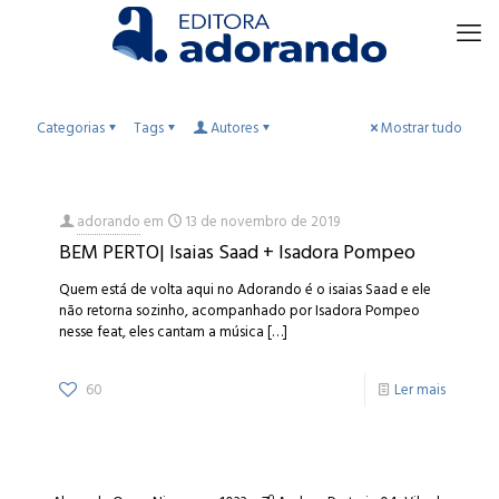
Categorias
Tags
Autores
Mostrar tudo
adorando
em
13 de novembro de 2019
BEM PERTO| Isaias Saad + Isadora Pompeo
Quem está de volta aqui no Adorando é o isaias Saad e ele
não retorna sozinho, acompanhado por Isadora Pompeo
nesse feat, eles cantam a música
[…]
60
Ler mais