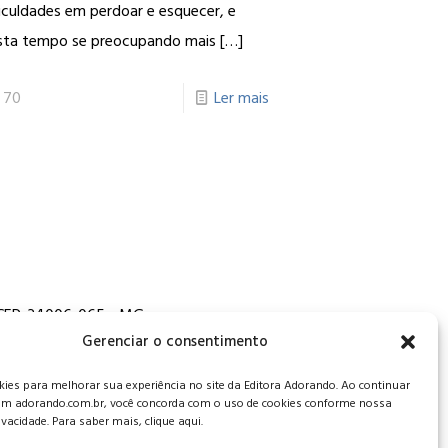
iculdades em perdoar e esquecer, e
sta tempo se preocupando mais
[…]
70
Ler mais
, CEP: 34006-065 - MG
Gerenciar o consentimento
es para melhorar sua experiência no site da Editora Adorando. Ao continuar
m adorando.com.br, você concorda com o uso de cookies conforme nossa
rivacidade. Para saber mais, clique aqui.