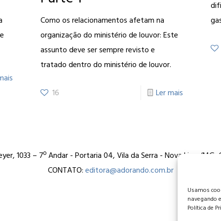
dif
a
Como os relacionamentos afetam na
ga
ve
organização do ministério de louvor: Este
assunto deve ser sempre revisto e
tratado dentro do ministério de louvor.
mais
16
Ler mais
er, 1033 – 7º Andar - Portaria 04, Vila da Serra - Nova Lima/MG
CONTATO:
editora@adorando.com.br
Usamos cooki
navegando e
Política de P