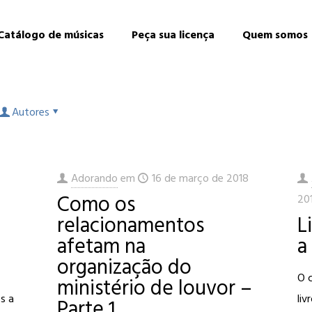
Catálogo de músicas
Peça sua licença
Quem somos
Autores
Adorando
em
16 de março de 2018
Como os
20
relacionamentos
L
afetam na
a
organização do
O 
ministério de louvor –
s a
liv
Parte 1