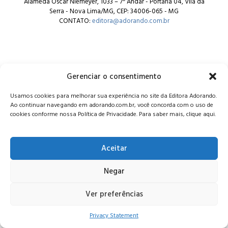
Alameda Oscar Niemeyer, 1033 – 7º Andar - Portaria 04, Vila da
Serra - Nova Lima/MG, CEP: 34006-065 - MG
CONTATO:
editora@adorando.com.br
Gerenciar o consentimento
© Editora Adorando 2026. Todos os direitos reservados.
Usamos cookies para melhorar sua experiência no site da Editora Adorando.
Consulte nossa
política de privacidade
.
Ao continuar navegando em adorando.com.br, você concorda com o uso de
cookies conforme nossa Política de Privacidade. Para saber mais, clique aqui.
Aceitar
Negar
Ver preferências
Privacy Statement