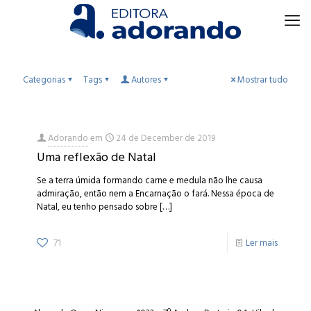
Categorias
Tags
Autores
Mostrar tudo
Adorando
em
24 de December de 2019
Uma reflexão de Natal
Se a terra úmida formando carne e medula não lhe causa
admiração, então nem a Encarnação o fará. Nessa época de
Natal, eu tenho pensado sobre
[…]
71
Ler mais