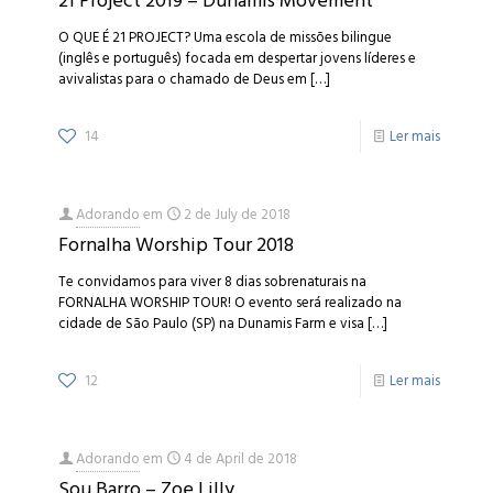
21 Project 2019 – Dunamis Movement
O QUE É 21 PROJECT? Uma escola de missões bilingue
(inglês e português) focada em despertar jovens líderes e
avivalistas para o chamado de Deus em
[…]
14
Ler mais
Adorando
em
2 de July de 2018
Fornalha Worship Tour 2018
Te convidamos para viver 8 dias sobrenaturais na
FORNALHA WORSHIP TOUR! O evento será realizado na
cidade de São Paulo (SP) na Dunamis Farm e visa
[…]
12
Ler mais
Adorando
em
4 de April de 2018
Sou Barro – Zoe Lilly