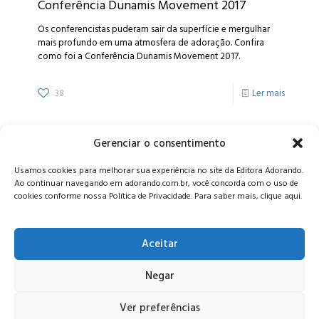
Conferência Dunamis Movement 2017
Os conferencistas puderam sair da superfície e mergulhar
mais profundo em uma atmosfera de adoração. Confira
como foi a Conferência Dunamis Movement 2017.
38
Ler mais
Gerenciar o consentimento
Alameda Oscar Niemeyer, 1033 – 7º Andar - Portaria 04, Vila da
Usamos cookies para melhorar sua experiência no site da Editora Adorando.
Serra - Nova Lima/MG, CEP: 34006-065 - MG
Ao continuar navegando em adorando.com.br, você concorda com o uso de
CONTATO:
editora@adorando.com.br
cookies conforme nossa Política de Privacidade. Para saber mais, clique aqui.
Aceitar
Negar
© Editora Adorando 2026. Todos os direitos reservados.
Consulte nossa
política de privacidade
.
Ver preferências