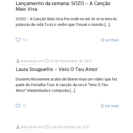
Lançamento da semana: SOZO – A Canção
Mais Viva
SOZO – A Canção Mais Viva Pra onde eu irei Se só tu tens As
palavras de vida Tu és o verbo que Trouxe o mundo
[…]
54
Ler mais
Adorando
em
14 de November de 2017
Laura Souguellis – Veio O Teu Amor
Dunamis Movement acaba de liberar mais um vídeo que faz
parte do Fornalha Tour. A canção da vez é “Veio O Teu
Amor” interpretada e composta
[…]
13
Ler mais
Adorando
em
6 de November de 2017