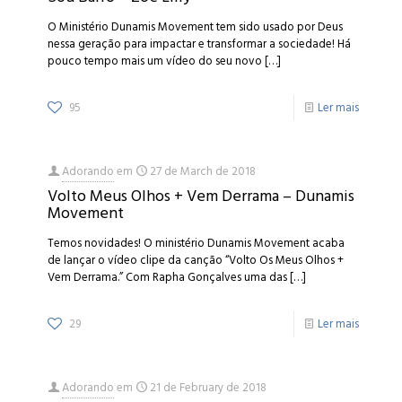
O Ministério Dunamis Movement tem sido usado por Deus
nessa geração para impactar e transformar a sociedade! Há
pouco tempo mais um vídeo do seu novo
[…]
95
Ler mais
Adorando
em
27 de March de 2018
Volto Meus Olhos + Vem Derrama – Dunamis
Movement
Temos novidades! O ministério Dunamis Movement acaba
de lançar o vídeo clipe da canção “Volto Os Meus Olhos +
Vem Derrama.” Com Rapha Gonçalves uma das
[…]
29
Ler mais
Adorando
em
21 de February de 2018