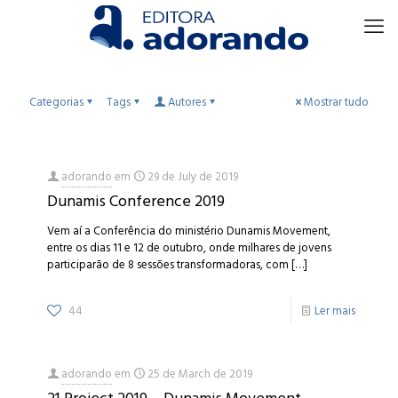
Categorias
Tags
Autores
Mostrar tudo
adorando
em
29 de July de 2019
Dunamis Conference 2019
Vem aí a Conferência do ministério Dunamis Movement,
entre os dias 11 e 12 de outubro, onde milhares de jovens
participarão de 8 sessões transformadoras, com
[…]
44
Ler mais
adorando
em
25 de March de 2019