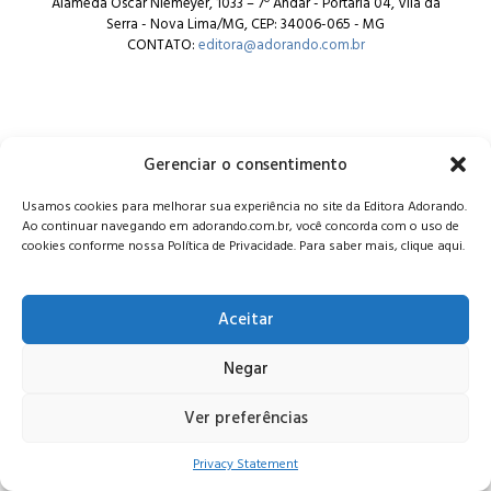
Alameda Oscar Niemeyer, 1033 – 7º Andar - Portaria 04, Vila da
Serra - Nova Lima/MG, CEP: 34006-065 - MG
CONTATO:
editora@adorando.com.br
Gerenciar o consentimento
© Editora Adorando 2026. Todos os direitos reservados.
Usamos cookies para melhorar sua experiência no site da Editora Adorando.
Consulte nossa
política de privacidade
.
Ao continuar navegando em adorando.com.br, você concorda com o uso de
cookies conforme nossa Política de Privacidade. Para saber mais, clique aqui.
Aceitar
Negar
Ver preferências
Privacy Statement