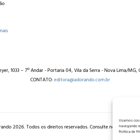
ção
mais
er, 1033 – 7º Andar - Portaria 04, Vila da Serra - Nova Lima/MG
CONTATO:
editora@adorando.com.br
Usamos cooki
ando 2026. Todos os direitos reservados. Consulte nossa
política
navegando e
Política de P