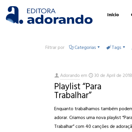
Início
Filtrar por
Categorias
Tags
Adorando
em
30 de April de 201
Playlist “Para
Trabalhar”
Enquanto trabalhamos também pode
adorar. Criamos uma nova playlist “Par
Trabalhar” com 40 canções de adoraç