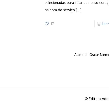
selecionadas para falar ao nosso cora
na hora do serviço
[…]
17
Ler 
Alameda Oscar Niemey
© Editora Ador