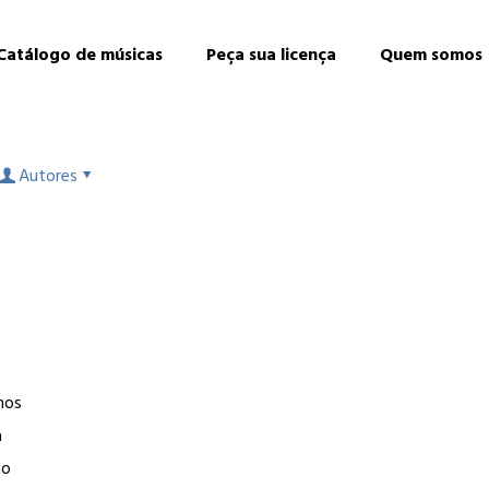
Catálogo de músicas
Peça sua licença
Quem somos
Autores
8
mos
a
ão