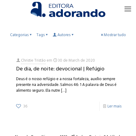
Categorias
Tags
Autores
Mostrar tudo
Christie Tristão
em
30 de March de 2020
De dia, de noite: devocional | Refúgio
Deus é o nosso refúgio e a nossa fortaleza, auxílio sempre
presente na adversidade. Salmos 46: 1 A palavra de Deus é
alimento seguro. Ela nutre
[…]
36
Ler mais