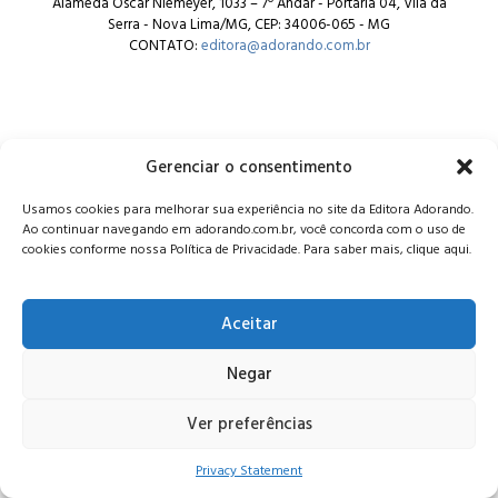
Alameda Oscar Niemeyer, 1033 – 7º Andar - Portaria 04, Vila da
Serra - Nova Lima/MG, CEP: 34006-065 - MG
CONTATO:
editora@adorando.com.br
Gerenciar o consentimento
© Editora Adorando 2026. Todos os direitos reservados.
Usamos cookies para melhorar sua experiência no site da Editora Adorando.
Consulte nossa
política de privacidade
.
Ao continuar navegando em adorando.com.br, você concorda com o uso de
cookies conforme nossa Política de Privacidade. Para saber mais, clique aqui.
Aceitar
Negar
Ver preferências
Privacy Statement