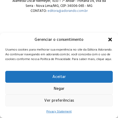
Alameda Oscar Niemeyer, 1033 – 7º Andar - Portaria 04, Vila da
Serra - Nova Lima/MG, CEP: 34006-065 - MG
CONTATO:
editora@adorando.com.br
Gerenciar o consentimento
© Editora Adorando 2026. Todos os direitos reservados.
Usamos cookies para melhorar sua experiência no site da Editora Adorando.
Consulte nossa
política de privacidade
.
Ao continuar navegando em adorando.com.br, você concorda com o uso de
cookies conforme nossa Política de Privacidade. Para saber mais, clique aqui.
Aceitar
Negar
Ver preferências
Privacy Statement