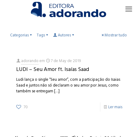
Categorias
Tags
Autores
Mostrar tudo
adorando
em
7 de May de 2019
LUDI – Seu Amor ft. Isaías Saad
Ludi lança o single “Seu amor”, com a participação do Isaias
Saad e juntos não só declaram o seu amor por Jesus, como
também se entregam
[…]
70
Ler mais