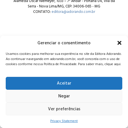
Alameda Oscar Niemeyer, 1033 – 7º Andar - Portaria 04, Vila da
Serra - Nova Lima/MG, CEP: 34006-065 - MG
CONTATO:
editora@adorando.com.br
Gerenciar o consentimento
© Editora Adorando 2026. Todos os direitos reservados.
Usamos cookies para melhorar sua experiência no site da Editora Adorando.
Consulte nossa
política de privacidade
.
Ao continuar navegando em adorando.com.br, você concorda com o uso de
cookies conforme nossa Política de Privacidade. Para saber mais, clique aqui.
Aceitar
Negar
Ver preferências
Privacy Statement