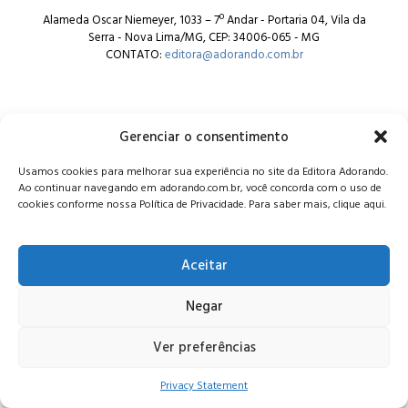
Alameda Oscar Niemeyer, 1033 – 7º Andar - Portaria 04, Vila da
Serra - Nova Lima/MG, CEP: 34006-065 - MG
CONTATO:
editora@adorando.com.br
Gerenciar o consentimento
Usamos cookies para melhorar sua experiência no site da Editora Adorando.
© Editora Adorando 2026. Todos os direitos reservados.
Ao continuar navegando em adorando.com.br, você concorda com o uso de
Consulte nossa
política de privacidade
.
cookies conforme nossa Política de Privacidade. Para saber mais, clique aqui.
Aceitar
Negar
Ver preferências
Privacy Statement