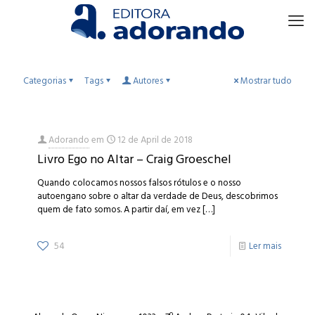
Categorias
Tags
Autores
Mostrar tudo
Adorando
em
12 de April de 2018
Livro Ego no Altar – Craig Groeschel
Quando colocamos nossos falsos rótulos e o nosso
autoengano sobre o altar da verdade de Deus, descobrimos
quem de fato somos. A partir daí, em vez
[…]
54
Ler mais