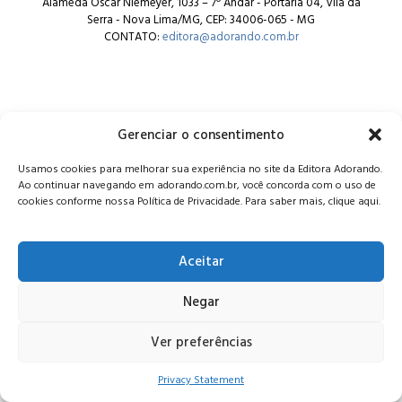
Alameda Oscar Niemeyer, 1033 – 7º Andar - Portaria 04, Vila da
Serra - Nova Lima/MG, CEP: 34006-065 - MG
CONTATO:
editora@adorando.com.br
Gerenciar o consentimento
© Editora Adorando 2026. Todos os direitos reservados.
Usamos cookies para melhorar sua experiência no site da Editora Adorando.
Consulte nossa
política de privacidade
.
Ao continuar navegando em adorando.com.br, você concorda com o uso de
cookies conforme nossa Política de Privacidade. Para saber mais, clique aqui.
Aceitar
Negar
Ver preferências
Privacy Statement