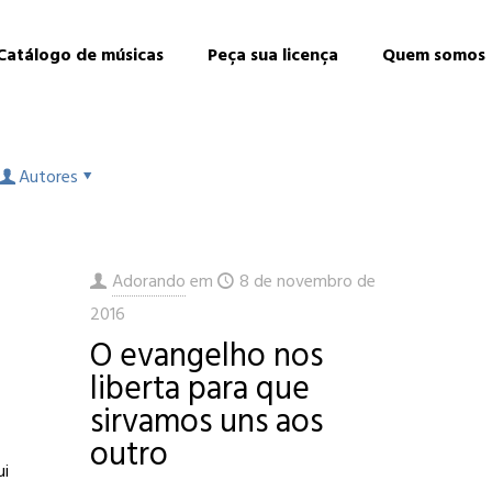
Catálogo de músicas
Peça sua licença
Quem somos
Autores
Adorando
em
8 de novembro de
2016
O evangelho nos
liberta para que
sirvamos uns aos
outro
ui