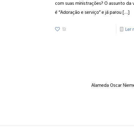
com suas ministrações? O assunto da 
é “Adoração e serviço” e já parou
[…]
13
Ler 
Alameda Oscar Niemey