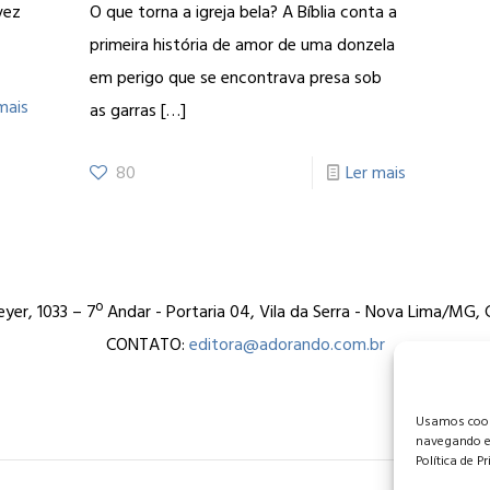
vez
O que torna a igreja bela? A Bíblia conta a
primeira história de amor de uma donzela
em perigo que se encontrava presa sob
mais
as garras
[…]
80
Ler mais
er, 1033 – 7º Andar - Portaria 04, Vila da Serra - Nova Lima/MG
CONTATO:
editora@adorando.com.br
Usamos cooki
navegando e
Política de P