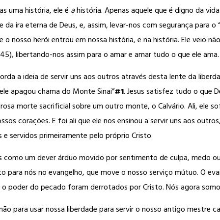
s uma história, ele é
a
história. Apenas aquele que é digno da vida
e da ira eterna de Deus, e, assim, levar-nos com segurança para o 
 nosso herói entrou em nossa história, e na história. Ele veio não 
45), libertando-nos assim para o amar e amar tudo o que ele ama.
orda a ideia de servir uns aos outros através desta lente da libe
i; ele apagou chama do Monte Sinai”
#1
. Jesus satisfez tudo o que D
morte sacrificial sobre um outro monte, o Calvário. Ali, ele sofr
ssos corações. E foi ali que ele nos ensinou a servir uns aos outr
e servidos primeiramente pelo próprio Cristo.
os como um dever árduo movido por sentimento de culpa, medo ou 
to para nós no evangelho, que move o nosso serviço mútuo. O eva
o poder do pecado foram derrotados por Cristo. Nós agora somos 
não para usar nossa liberdade para servir o nosso antigo mestre c