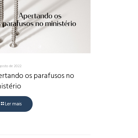
gosto de 2022
rtando os parafusos no
istério
Ler mais