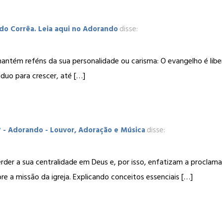
rdo Corrêa. Leia aqui no Adorando
disse:
antém reféns da sua personalidade ou carisma: O evangelho é liber
viduo para crescer, até […]
? - Adorando - Louvor, Adoração e Música
disse:
rder a sua centralidade em Deus e, por isso, enfatizam a procla
e a missão da igreja. Explicando conceitos essenciais […]