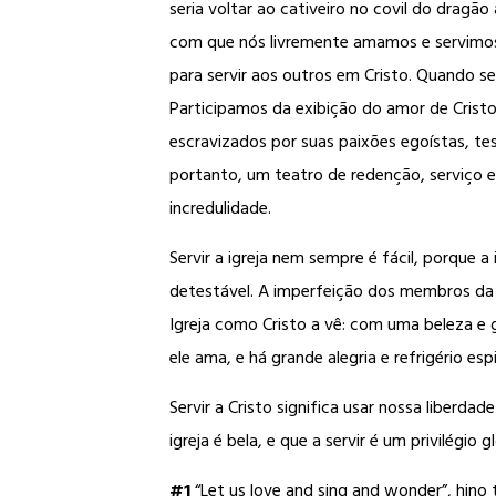
seria voltar ao cativeiro no covil do dragã
com que nós livremente amamos e servimos 
para servir aos outros em Cristo. Quando s
Participamos da exibição do amor de Cris
escravizados por suas paixões egoístas, tes
portanto, um teatro de redenção, serviço 
incredulidade.
Servir a igreja nem sempre é fácil, porque 
detestável. A imperfeição dos membros da ig
Igreja como Cristo a vê: com uma beleza e gl
ele ama, e há grande alegria e refrigério esp
Servir a Cristo significa usar nossa liberda
igreja é bela, e que a servir é um privilégio g
#1
“Let us love and sing and wonder”, hino 