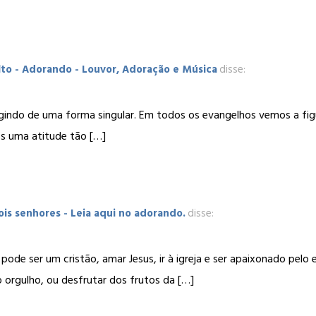
lto - Adorando - Louvor, Adoração e Música
disse:
gindo de uma forma singular. Em todos os evangelhos vemos a figu
s uma atitude tão […]
is senhores - Leia aqui no adorando.
disse:
pode ser um cristão, amar Jesus, ir à igreja e ser apaixonado pel
o orgulho, ou desfrutar dos frutos da […]