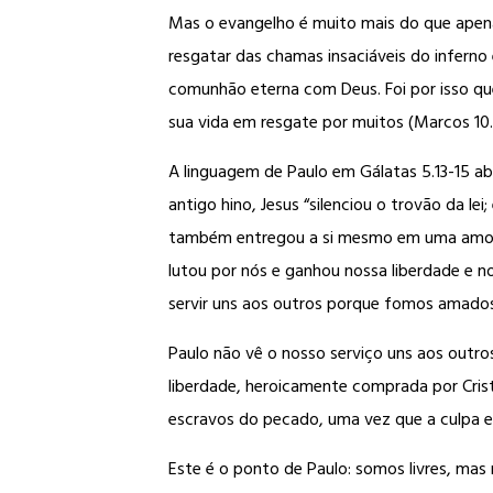
Mas o evangelho é muito mais do que apena
resgatar das chamas insaciáveis do inferno 
comunhão eterna com Deus. Foi por isso que o
sua vida em resgate por muitos (Marcos 10.
A linguagem de Paulo em Gálatas 5.13-15 ab
antigo hino, Jesus “silenciou o trovão da le
também entregou a si mesmo em uma amorosa 
lutou por nós e ganhou nossa liberdade e no
servir uns aos outros porque fomos amados 
Paulo não vê o nosso serviço uns aos outr
liberdade, heroicamente comprada por Cris
escravos do pecado, uma vez que a culpa e 
Este é o ponto de Paulo: somos livres, mas 