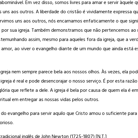
o abominável. Em vez disso, somos livres para amar e servir àquele 
uns aos outros. A liberdade do cristão é vividamente expressa q
ervimos uns aos outros, nós encarnamos enfaticamente o que signif
to por sua igreja. Também demonstramos que não pertencemos ao
temunhando assim, mesmo para aqueles fora da igreja, que a verdad
e amor, ao viver o evangelho diante de um mundo que ainda está 
a igreja nem sempre parece bela aos nossos olhos. Às vezes, ela p
reja é real e pode desencorajar o nosso serviço. É por esta razão
ória que reflete a dele. A igreja é bela por causa de quem ela é em
iritual em entregar as nossas vidas pelos outros.
de do evangelho para servir aquilo que Cristo amou o suficiente pa
lorioso.
tradicional inglês de John Newton (1725-1807) [N.T.]