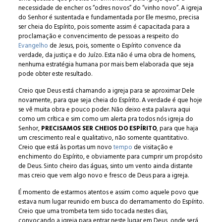
necessidade de encher os “odres novos” do “vinho novo”. A igreja
do Senhor é sustentada e fundamentada por Ele mesmo, precisa
ser cheia do Espírito, pois somente assim é capacitada para a
proclamação e convencimento de pessoas a respeito do
Evangelho
de Jesus, pois, somente o Espírito convence da
verdade, da justiça e do Juízo. Esta não é uma obra de homens,
nenhuma estratégia humana por mais bem elaborada que seja
pode obter este resultado.
Creio que Deus está chamando a igreja para se aproximar Dele
novamente, para que seja cheia do Espírito. A verdade é que hoje
se vê muita obra e pouco poder. Não deixo esta palavra aqui
como um crítica e sim como um alerta pra todos nós igreja do
Senhor,
PRECISAMOS SER CHEIOS DO ESPÍRITO
, para que haja
um crescimento real e qualitativo, não somente quantitativo.
Creio que está às portas um novo
tempo
de visitação e
enchimento do Espírito, e obviamente para cumprir um propósito
de Deus. Sinto cheiro das águas, sinto um vento ainda distante
mas creio que vem algo novo e fresco de Deus para a igreja.
É momento de estarmos atentos e assim como aquele povo que
estava num lugar reunido em busca do derramamento do Espírito.
Creio que uma trombeta tem sido tocada nestes dias,
convocando a igreja para entrar neste lugar em Deus, onde será