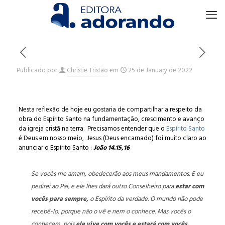
Publicado por
Christie Tristão
em
25 de January de 2022
Nesta reflexão de hoje eu gostaria de compartilhar a respeito da
obra do Espírito Santo na fundamentação, crescimento e avanço
da igreja cristã na terra. Precisamos entender que o
Espírito Santo
é Deus em nosso meio, Jesus (Deus encarnado) foi muito claro ao
anunciar o Espírito Santo :
João 14.15,16
Se vocês me amam, obedecerão aos meus mandamentos. E eu
pedirei ao Pai, e ele lhes dará outro Conselheiro para
estar com
vocês
para sempre,
o Espírito da verdade. O mundo não pode
recebê-lo, porque não o vê e nem o conhece. Mas vocês o
conhecem, pois
ele vive com vocês e estará com vocês.