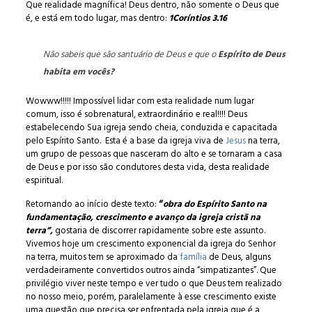
Que realidade magnífica! Deus dentro, não somente o Deus que
é, e está em todo lugar, mas dentro:
1Coríntios 3.16
Não sabeis que são santuário de Deus e que o
Espírito de Deus
habita em vocês?
Wowww!!!!! Impossível lidar com esta realidade num lugar
comum, isso é sobrenatural, extraordinário e real!!!! Deus
estabelecendo Sua igreja sendo cheia, conduzida e capacitada
pelo Espírito Santo. Esta é a base da igreja viva de
Jesus
na terra,
um grupo de pessoas que nasceram do alto e se tornaram a casa
de Deus e por isso são condutores desta vida, desta realidade
espiritual.
Retornando ao início deste texto:
“
obra do Espírito Santo na
fundamentação, crescimento e avanço da igreja cristã na
terra”,
gostaria de discorrer rapidamente sobre este assunto.
Vivemos hoje um crescimento exponencial da igreja do Senhor
na terra, muitos tem se aproximado da
família
de Deus, alguns
verdadeiramente convertidos outros ainda “simpatizantes”. Que
privilégio viver neste tempo e ver tudo o que Deus tem realizado
no nosso meio, porém, paralelamente à esse crescimento existe
uma questão que precisa ser enfrentada pela igreja que é a