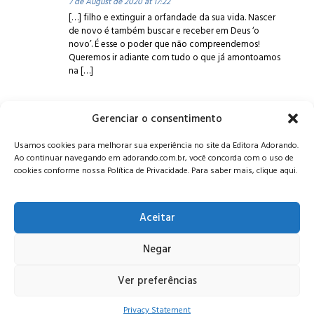
7 de August de 2020 at 17:22
[…] filho e extinguir a orfandade da sua vida. Nascer
de novo é também buscar e receber em Deus ‘o
novo’. É esse o poder que não compreendemos!
Queremos ir adiante com tudo o que já amontoamos
na […]
Gerenciar o consentimento
Alameda Oscar Niemeyer, 1033 – 7º Andar - Portaria 04, Vila da
Usamos cookies para melhorar sua experiência no site da Editora Adorando.
Serra - Nova Lima/MG, CEP: 34006-065 - MG
Ao continuar navegando em adorando.com.br, você concorda com o uso de
CONTATO:
editora@adorando.com.br
cookies conforme nossa Política de Privacidade. Para saber mais, clique aqui.
Aceitar
Negar
© Editora Adorando 2026. Todos os direitos reservados.
Consulte nossa
política de privacidade
.
Ver preferências
Privacy Statement