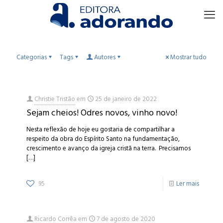
Categorias
Tags
Autores
Mostrar tudo
Christie Tristão
em
25 de janeiro de 2022
Sejam cheios! Odres novos, vinho novo!
Nesta reflexão de hoje eu gostaria de compartilhar a
respeito da obra do Espírito Santo na fundamentação,
crescimento e avanço da igreja cristã na terra. Precisamos
[…]
95
Ler mais
Ricardo Corrêa
em
7 de agosto de 2020