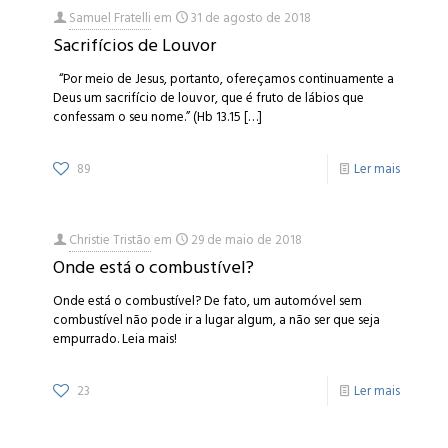
Samuel Fratelli
em
31 de agosto de 2018
Sacrifícios de Louvor
“Por meio de Jesus, portanto, ofereçamos continuamente a
Deus um sacrifício de louvor, que é fruto de lábios que
confessam o seu nome.” (Hb 13.15
[…]
89
Ler mais
Christie Tristão
em
29 de maio de 2018
Onde está o combustível?
Onde está o combustível? De fato, um automóvel sem
combustível não pode ir a lugar algum, a não ser que seja
empurrado. Leia mais!
23
Ler mais