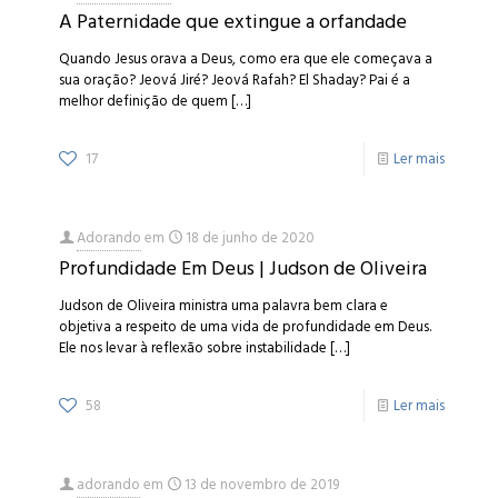
A Paternidade que extingue a orfandade
Quando Jesus orava a Deus, como era que ele começava a
sua oração? Jeová Jiré? Jeová Rafah? El Shaday? Pai é a
melhor definição de quem
[…]
17
Ler mais
Adorando
em
18 de junho de 2020
Profundidade Em Deus | Judson de Oliveira
Judson de Oliveira ministra uma palavra bem clara e
objetiva a respeito de uma vida de profundidade em Deus.
Ele nos levar à reflexão sobre instabilidade
[…]
58
Ler mais
adorando
em
13 de novembro de 2019