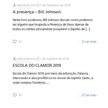
adorando
em
7 de fevereiro de 2019
A presença – Bill Johnson
Neste livro poderoso, Bill Johnson discute como podemos
ser alguém que hospeda a Presença de Deus. Apesar de
todos os crentes obviamente possuírem o Espírito de
[…]
47
Ler mais
adorando
em
1 de outubro de 2018
ESCOLA DO CLAMOR 2019
Escola do Clamor 2019: por meio da adoração, Palavra,
intercessão e atos proféticos no mover do Espírito Santo, a
visão rompeu fronteiras ......
65
Ler mais