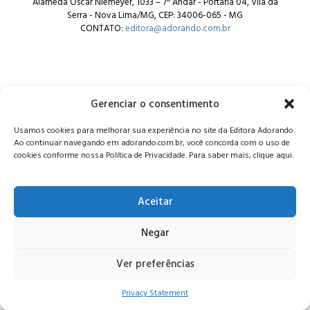
Alameda Oscar Niemeyer, 1033 – 7º Andar - Portaria 04, Vila da
Serra - Nova Lima/MG, CEP: 34006-065 - MG
CONTATO:
editora@adorando.com.br
Gerenciar o consentimento
© Editora Adorando 2026. Todos os direitos reservados.
Usamos cookies para melhorar sua experiência no site da Editora Adorando.
Consulte nossa
política de privacidade
.
Ao continuar navegando em adorando.com.br, você concorda com o uso de
cookies conforme nossa Política de Privacidade. Para saber mais, clique aqui.
Aceitar
Negar
Ver preferências
Privacy Statement