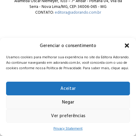
Alameda Oscar Niemeyer, 1033 – 7º Andar - Portaria 04, Vila da
Serra - Nova Lima/MG, CEP: 34006-065 - MG
CONTATO:
editora@adorando.com.br
Gerenciar o consentimento
© Editora Adorando 2026. Todos os direitos reservados.
Usamos cookies para melhorar sua experiência no site da Editora Adorando.
Consulte nossa
política de privacidade
.
Ao continuar navegando em adorando.com.br, você concorda com o uso de
cookies conforme nossa Política de Privacidade. Para saber mais, clique aqui.
Aceitar
Negar
Ver preferências
Privacy Statement