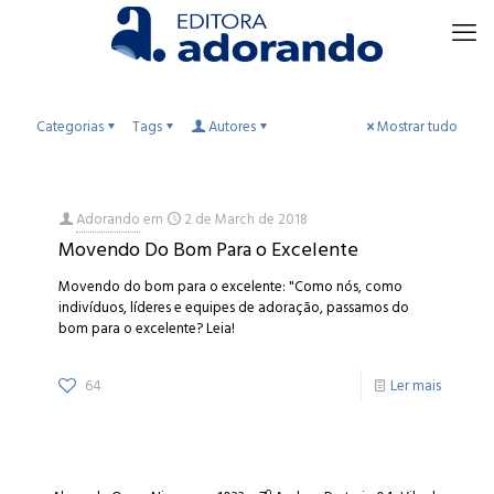
Categorias
Tags
Autores
Mostrar tudo
Adorando
em
2 de March de 2018
Movendo Do Bom Para o Excelente
Movendo do bom para o excelente: "Como nós, como
indivíduos, líderes e equipes de adoração, passamos do
bom para o excelente? Leia!
64
Ler mais