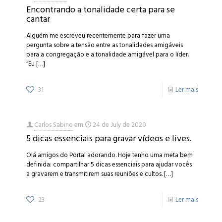
Encontrando a tonalidade certa para se
cantar
Alguém me escreveu recentemente para fazer uma
pergunta sobre a tensão entre as tonalidades amigáveis
para a congregação e a tonalidade amigável para o líder.
“Eu
[…]
31
Ler mais
Carlos Sabino
em
24 de July de 2020
5 dicas essenciais para gravar vídeos e lives.
Olá amigos do Portal adorando. Hoje tenho uma meta bem
definida: compartilhar 5 dicas essenciais para ajudar vocês
a gravarem e transmitirem suas reuniões e cultos.
[…]
23
Ler mais