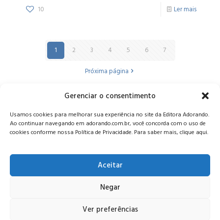
10
Ler mais
1
2
3
4
5
6
7
Próxima página
Gerenciar o consentimento
Alameda Oscar Niemeyer, 1033 – 7º Andar - Portaria 04, Vila da
Usamos cookies para melhorar sua experiência no site da Editora Adorando.
Serra - Nova Lima/MG, CEP: 34006-065 - MG
Ao continuar navegando em adorando.com.br, você concorda com o uso de
CONTATO:
editora@adorando.com.br
cookies conforme nossa Política de Privacidade. Para saber mais, clique aqui.
Aceitar
Negar
© Editora Adorando 2026. Todos os direitos reservados.
Consulte nossa
política de privacidade
.
Ver preferências