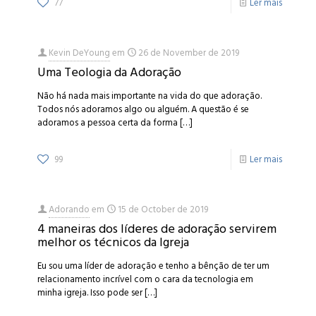
77
Ler mais
Kevin DeYoung
em
26 de November de 2019
Uma Teologia da Adoração
Não há nada mais importante na vida do que adoração.
Todos nós adoramos algo ou alguém. A questão é se
adoramos a pessoa certa da forma
[…]
99
Ler mais
Adorando
em
15 de October de 2019
4 maneiras dos líderes de adoração servirem
melhor os técnicos da Igreja
Eu sou uma líder de adoração e tenho a bênção de ter um
relacionamento incrível com o cara da tecnologia em
minha igreja. Isso pode ser
[…]