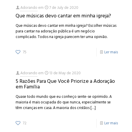
Adorando
em
7 de July de 2020
Que músicas devo cantar em minha igreja?
Que músicas devo cantar em minha igreja? Escolher músicas
para cantar na adoração pública é um negócio
complicado. Todos na igreja parecem ter uma opinião.
75
Ler mais
Adorando
em
13 de May de 2020
5 Razões Para Que Você Priorize a Adoração
em Família
Quase todo mundo que eu conheço sente-se oprimido. A
maioria é mais ocupada do que nunca, especialmente se
têm crianças em casa. A maioria dos cristãos
[…]
72
Ler mais