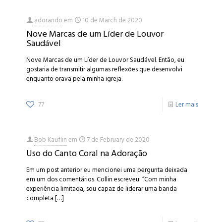
adorando
em
10 de March de 2020
Nove Marcas de um Líder de Louvor
Saudável
Nove Marcas de um Líder de Louvor Saudável. Então, eu
gostaria de transmitir algumas reflexões que desenvolvi
enquanto orava pela minha igreja.
77
Ler mais
Bob Kauflin
em
7 de February de 2020
Uso do Canto Coral na Adoração
Em um post anterior eu mencionei uma pergunta deixada
em um dos comentários. Collin escreveu: “Com minha
experiência limitada, sou capaz de liderar uma banda
completa
[…]