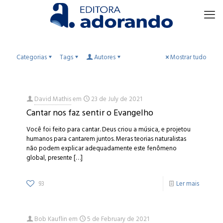
Categorias
Tags
Autores
Mostrar tudo
David Mathis
em
23 de July de 2021
Cantar nos faz sentir o Evangelho
Você foi feito para cantar. Deus criou a música, e projetou
humanos para cantarem juntos. Meras teorias naturalistas
não podem explicar adequadamente este fenômeno
global, presente
[…]
93
Ler mais
Bob Kauflin
em
5 de February de 2021