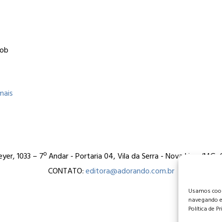
,
sob
mais
er, 1033 – 7º Andar - Portaria 04, Vila da Serra - Nova Lima/MG
CONTATO:
editora@adorando.com.br
Usamos cooki
navegando e
Política de P