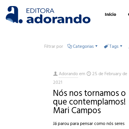
Início
Filtrar por
Categorias
Tags
Adorando
em
25 de February de
2021
Nós nos tornamos o
que contemplamos!
Mari Campos
Já parou para pensar como nós seres