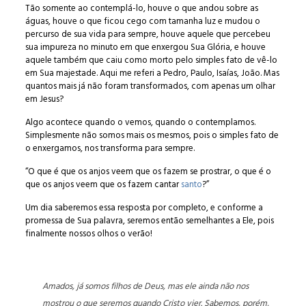
Tão somente ao contemplá-lo, houve o que andou sobre as
águas, houve o que ficou cego com tamanha luz e mudou o
percurso de sua vida para sempre, houve aquele que percebeu
sua impureza no minuto em que enxergou Sua Glória, e houve
aquele também que caiu como morto pelo simples fato de vê-lo
em Sua majestade. Aqui me referi a Pedro, Paulo, Isaías, João. Mas
quantos mais já não foram transformados, com apenas um olhar
em Jesus?
Algo acontece quando o vemos, quando o contemplamos.
Simplesmente não somos mais os mesmos, pois o simples fato de
o enxergamos, nos transforma para sempre.
“O que é que os anjos veem que os fazem se prostrar, o que é o
que os anjos veem que os fazem cantar
santo
?”
Um dia saberemos essa resposta por completo, e conforme a
promessa de Sua palavra, seremos então semelhantes a Ele, pois
finalmente nossos olhos o verão!
Amados, já somos filhos de Deus, mas ele ainda não nos
mostrou o que seremos quando Cristo vier. Sabemos, porém,