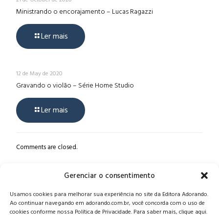
Ministrando o encorajamento – Lucas Ragazzi
Ler mais
12 de May de 2020
Gravando o violão – Série Home Studio
Ler mais
Comments are closed.
Gerenciar o consentimento
Alameda Oscar Niemeyer, 1033 – 7º Andar - Portaria 04, Vila da
Usamos cookies para melhorar sua experiência no site da Editora Adorando.
Serra - Nova Lima/MG, CEP: 34006-065 - MG
Ao continuar navegando em adorando.com.br, você concorda com o uso de
CONTATO:
editora@adorando.com.br
cookies conforme nossa Política de Privacidade. Para saber mais, clique aqui.