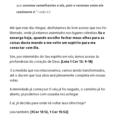
que
seremos semelhantes a ele, pois o veremos como ele
realmente é
.” 1 João 3:2
Até que esse dia chegue, desfrutamos do livre acesso que nos foi
liberado, onde já estamos assentados nos lugares celestiais.
Eu o
enxergo hoje, quando escolho fechar meus olhos para as
coisas deste mundo e me volto em espírito para me
conectar com Ele.
Sim, por intermédio do Seu espírito em nós, temos acesso às
profundezas do coração de Deus.
(Leia 1 Cor 12: 9-16)
E a medida que nos relacionamos, vamos sendo transformados,
até o dia em que Sua obra será plenamente completa em nossas
vidas.
A eternidade já começou! O véu já foi rasgado, o caminho já foi
aberto, já podemos com ousadia nos achegar.
E aí, já decidiu para onde irá voltar seus olhos hoje?
Leia também.
(1Cor 13:12, 1 Cor 15:52)