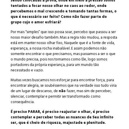
sendo colocadas à prova, onde em meio a pressão somos
tentados a focar nosso olhar no caos ao redor, onde
percebemos o mal crescendo e tomando tantas formas, o
que é necessário ser feito? Como não fazer parte do
grupo cujo o amor esfriará?
Por mais “simples” que isso possa soar, percebo que passou a ser
nosso maior desafio também. Mas a regra não mudou, a resposta
está em manter nosso olhar fixo, Naquele que é a fonte de vida,
esperança, a nossa rocha inabalável. E assim podemos não
somente encontrar o que precisamos, mas passamos a ser o que
o mundo precisa, pois nos tornamos como Ele, logo somos
portadores da própria esperança, para um mundo tão
necessitado e vazio.
Muitas vezes buscamos nos esforçar para encontrar força, para
encontrar alegria, se soubéssemos que na verdade isso tudo viria
de um lugar de descanso, de
não
fazer, mas sim de perceber,
silenciar, contemplar e permitir ser transformado como
consequência.
É preciso PARAR, é preciso reajustar o olhar, é preciso
contemplar e perceber todas as nuances de Seu infinito
ser, que é cheio de riqueza, majestade e plenitude.