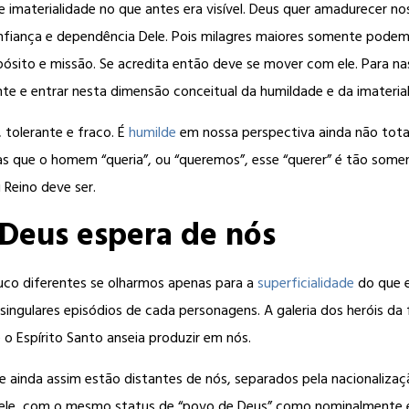
 e imaterialidade no que antes era visível. Deus quer amadurecer no
nfiança e dependência Dele. Pois milagres maiores somente podem 
pósito e missão. Se acredita então deve se mover com ele. Para na
nte e entrar nesta dimensão conceitual da humildade e da imateri
 tolerante e fraco. É
humilde
em nossa perspectiva ainda não tota
as que o homem “queria”, ou “queremos”, esse “querer” é tão som
 Reino deve ser.
 Deus espera de nós
uco diferentes se olharmos apenas para a
superficialidade
do que e
s singulares episódios de cada personagens. A galeria dos heróis d
 o Espírito Santo anseia produzir em nós.
ainda assim estão distantes de nós, separados pela nacionalizaçã
le, com o mesmo status de “povo de Deus” como nominalmente era 