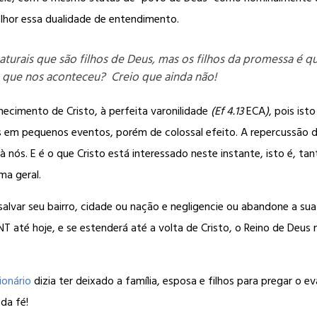
lhor essa dualidade de entendimento.
 naturais que são filhos de Deus, mas os filhos da promessa é
 que nos aconteceu? Creio que ainda não!
cimento de Cristo, à perfeita varonilidade
(Ef 4.13
ECA
)
, pois is
os em pequenos eventos, porém de colossal efeito. A repercussão 
 nós. E é o que Cristo está interessado neste instante, isto é, ta
a geral.
salvar seu bairro, cidade ou nação e negligencie ou abandone a su
 até hoje, e se estenderá até a volta de Cristo, o Reino de Deus não 
ionário
dizia ter deixado a família, esposa e filhos para pregar o 
da fé!