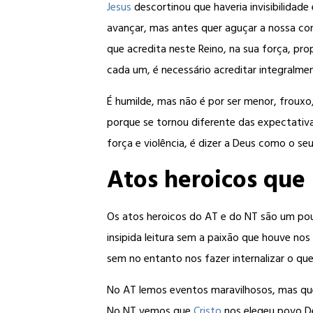
Jesus
descortinou que haveria invisibilidade
avançar, mas antes quer aguçar a nossa co
que acredita neste Reino, na sua força, pro
cada um, é necessário acreditar integralme
É humilde, mas não é por ser menor, frouxo,
porque se tornou diferente das expectativ
força e violência, é dizer a Deus como o seu
Atos heroicos que
Os atos heroicos do AT e do NT são um po
insipida leitura sem a paixão que houve no
sem no entanto nos fazer internalizar o que
No AT lemos eventos maravilhosos, mas que 
No NT vemos que
Cristo
nos elegeu povo De