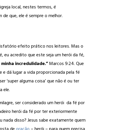
greja local, nestes termos, é
m de que, ele é sempre o melhor.
sfatório efeito prático nos leitores. Mas o
é, eu acredito que este seja um herói da fé,
a minha incredulidade.”
Marcos 9:24. Que
 e dá lugar a vida proporcionada pela fé
ser ‘super alguma coisa’ que não é ou ter
a ele.
milagre, ser considerado um herói da fé por
deiro herói da fé por ter exteriormente
sou nada disso? Jesus sabe exatamente quem
posta de
oração
– herói – para quem precisa