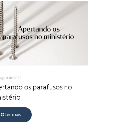
ugust de 2022
rtando os parafusos no
istério
Ler mais