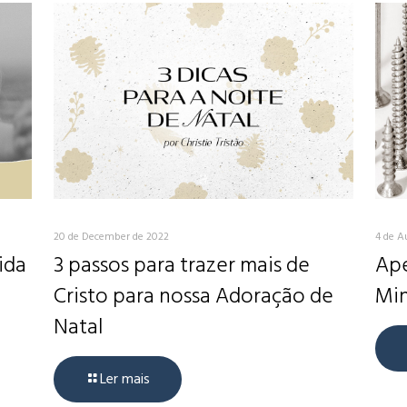
20 de December de 2022
4 de A
ida
3 passos para trazer mais de
Ape
Cristo para nossa Adoração de
Min
Natal
Ler mais