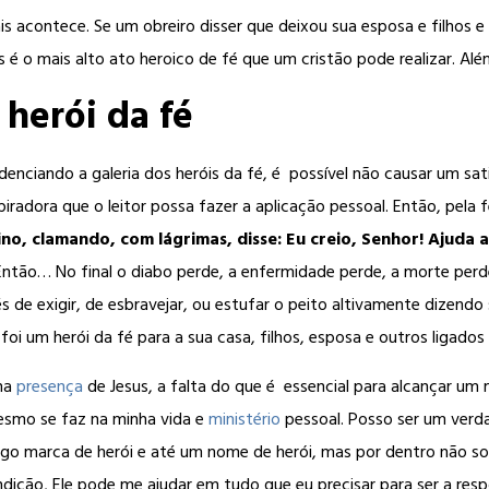
s acontece. Se um obreiro disser que deixou sua esposa e filhos e i
é o mais alto ato heroico de fé que um cristão pode realizar. Alé
herói da fé
denciando a galeria dos heróis da fé, é possível não causar um sati
piradora que o leitor possa fazer a aplicação pessoal. Então, pela f
no, clamando, com lágrimas, disse: Eu creio, Senhor! Ajuda 
ntão… No final o diabo perde, a enfermidade perde, a morte perde
s de exigir, de esbravejar, ou estufar o peito altivamente dizendo 
foi um herói da fé para a sua casa, filhos, esposa e outros ligados 
na
presença
de Jesus, a falta do que é essencial para alcançar um 
mesmo se faz na minha vida e
ministério
pessoal. Posso ser um verda
logo marca de herói e até um nome de herói, mas por dentro não 
ndição, Ele pode me ajudar em tudo que eu precisar para ser a res