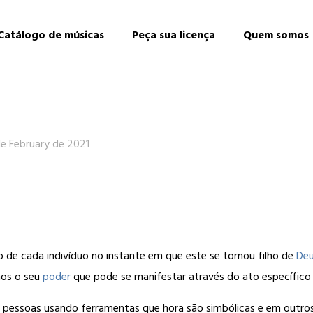
Catálogo de músicas
Peça sua licença
Quem somos
e February de 2021
 de cada indivíduo no instante em que este se tornou filho de
De
os o seu
poder
que pode se manifestar através do ato específico
pessoas usando ferramentas que hora são simbólicas e em outros