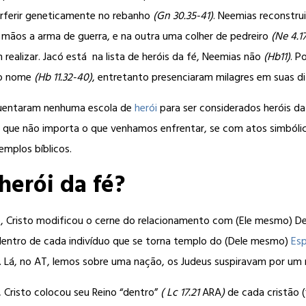
terferir geneticamente no rebanho
(Gn 30.35-41)
. Neemias reconstru
 mãos a arma de guerra, e na outra uma colher de pedreiro
(Ne 4.17
realizar. Jacó está na lista de heróis da fé, Neemias não
(Hb11)
. P
lo nome
(Hb 11.32-40)
, entretanto presenciaram milagres em suas di
quentaram nenhuma escola de
herói
para ser considerados heróis da 
que não importa o que venhamos enfrentar, se com atos simbólic
plos bíblicos.
herói da fé?
 Cristo modificou o cerne do relacionamento com (Ele mesmo) De
 dentro de cada indivíduo que se torna templo do (Dele mesmo)
Esp
 Lá, no AT, lemos sobre uma nação, os Judeus suspiravam por um rein
, Cristo colocou seu Reino “dentro”
( Lc 17.21
ARA
)
de cada cristão (