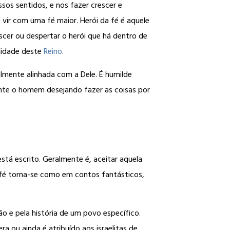
ssos sentidos, e nos fazer crescer e
vir com uma fé maior. Herói da fé é aquele
scer ou despertar o herói que há dentro de
alidade deste
Reino
.
lmente alinhada com a Dele. É humilde
ente o homem desejando fazer as coisas por
stá escrito. Geralmente é, aceitar aquela
a fé torna-se como em contos fantásticos,
o e pela história de um povo específico.
ou ainda é atribuído aos israelitas de