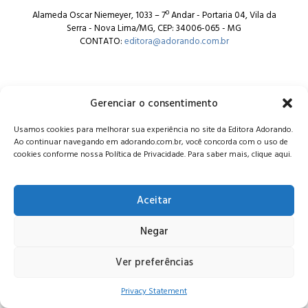
Alameda Oscar Niemeyer, 1033 – 7º Andar - Portaria 04, Vila da
Serra - Nova Lima/MG, CEP: 34006-065 - MG
CONTATO:
editora@adorando.com.br
Gerenciar o consentimento
Usamos cookies para melhorar sua experiência no site da Editora Adorando.
© Editora Adorando 2026. Todos os direitos reservados.
Ao continuar navegando em adorando.com.br, você concorda com o uso de
Consulte nossa
política de privacidade
.
cookies conforme nossa Política de Privacidade. Para saber mais, clique aqui.
Aceitar
Negar
Ver preferências
Privacy Statement