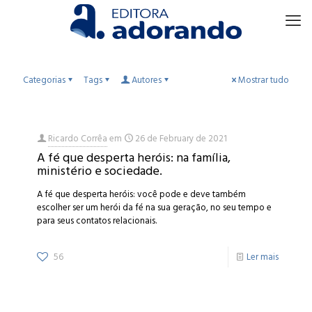
Categorias
Tags
Autores
Mostrar tudo
Ricardo Corrêa
em
26 de February de 2021
A fé que desperta heróis: na família,
ministério e sociedade.
A fé que desperta heróis: você pode e deve também
escolher ser um herói da fé na sua geração, no seu tempo e
para seus contatos relacionais.
56
Ler mais