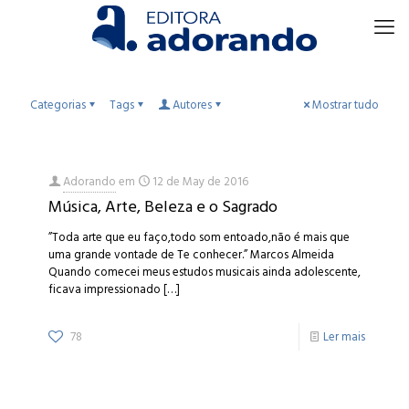
Categorias
Tags
Autores
Mostrar tudo
Adorando
em
12 de May de 2016
Música, Arte, Beleza e o Sagrado
”Toda arte que eu faço,todo som entoado,não é mais que
uma grande vontade de Te conhecer.” Marcos Almeida
Quando comecei meus estudos musicais ainda adolescente,
ficava impressionado
[…]
78
Ler mais