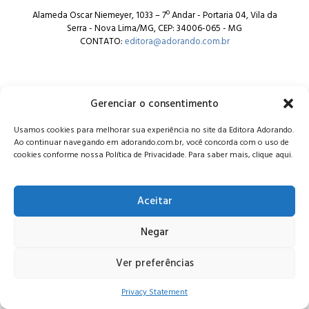
Alameda Oscar Niemeyer, 1033 – 7º Andar - Portaria 04, Vila da
Serra - Nova Lima/MG, CEP: 34006-065 - MG
CONTATO:
editora@adorando.com.br
Gerenciar o consentimento
Usamos cookies para melhorar sua experiência no site da Editora Adorando.
© Editora Adorando 2026. Todos os direitos reservados.
Ao continuar navegando em adorando.com.br, você concorda com o uso de
Consulte nossa
política de privacidade
.
cookies conforme nossa Política de Privacidade. Para saber mais, clique aqui.
Aceitar
Negar
Ver preferências
Privacy Statement