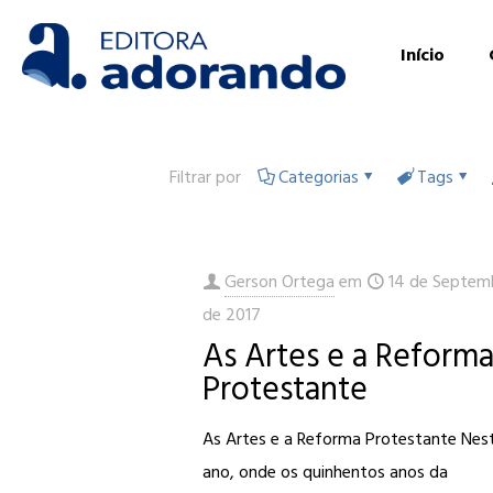
Início
Filtrar por
Categorias
Tags
Gerson Ortega
em
14 de Septem
de 2017
As Artes e a Reform
Protestante
As Artes e a Reforma Protestante Nes
ano, onde os quinhentos anos da