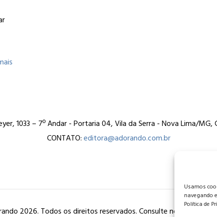
ar
mais
er, 1033 – 7º Andar - Portaria 04, Vila da Serra - Nova Lima/MG
CONTATO:
editora@adorando.com.br
Usamos cooki
navegando e
Política de P
ando 2026. Todos os direitos reservados. Consulte nossa
política