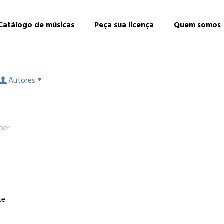
Catálogo de músicas
Peça sua licença
Quem somos
Autores
ber
a
te