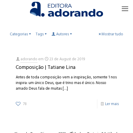
Categorias
Tags
Autores
Mostrar tudo
adorando
em
23 de August de 2019
Composição | Tatiane Lina
Antes de toda composição vem a inspiração, somente 1 nos
inspira: um único Deus, que é trino mas é único. Nosso
amado Deus fala de muitas
[…]
78
Ler mais