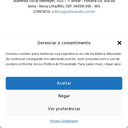
Alameda Oscar Niemeyer, 1033 – 7º Andar - Portaria 04, Vila da
Serra - Nova Lima/MG, CEP: 34006-065 - MG
CONTATO:
editora@adorando.com.br
Gerenciar o consentimento
© Editora Adorando 2026. Todos os direitos reservados.
Usamos cookies para melhorar sua experiência no site da Editora Adorando.
Consulte nossa
política de privacidade
.
Ao continuar navegando em adorando.com.br, você concorda com o uso de
cookies conforme nossa Política de Privacidade. Para saber mais, clique aqui.
Aceitar
Negar
Ver preferências
Privacy Statement