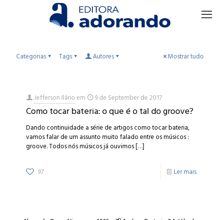
Categorias
Tags
Autores
Mostrar tudo
Jefferson Ilário
em
9 de September de 2017
Como tocar bateria: o que é o tal do groove?
Dando continuidade a série de artigos como tocar bateria,
vamos falar de um assunto muito falado entre os músicos :
groove. Todos nós músicos já ouvimos
[…]
97
Ler mais