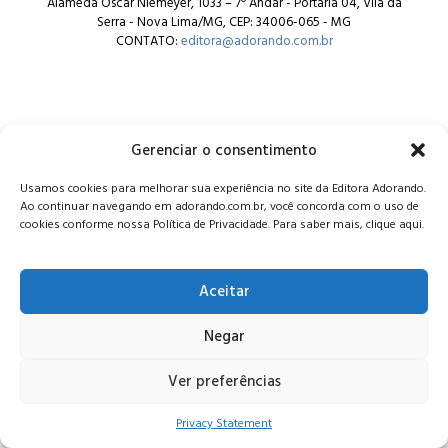
Alameda Oscar Niemeyer, 1033 – 7º Andar - Portaria 04, Vila da
Serra - Nova Lima/MG, CEP: 34006-065 - MG
CONTATO:
editora@adorando.com.br
Gerenciar o consentimento
© Editora Adorando 2026. Todos os direitos reservados.
Usamos cookies para melhorar sua experiência no site da Editora Adorando.
Consulte nossa
política de privacidade
.
Ao continuar navegando em adorando.com.br, você concorda com o uso de
cookies conforme nossa Política de Privacidade. Para saber mais, clique aqui.
Aceitar
Negar
Ver preferências
Privacy Statement