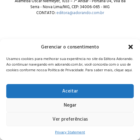
Alameda Oscar Niemeyer, 1033 – 7º Andar - Portaria 04, Vila da
Serra - Nova Lima/MG, CEP: 34006-065 - MG
CONTATO:
editora@adorando.com.br
Gerenciar o consentimento
© Editora Adorando 2026. Todos os direitos reservados.
Usamos cookies para melhorar sua experiência no site da Editora Adorando.
Consulte nossa
política de privacidade
.
Ao continuar navegando em adorando.com.br, você concorda com o uso de
cookies conforme nossa Política de Privacidade. Para saber mais, clique aqui.
Aceitar
Negar
Ver preferências
Privacy Statement