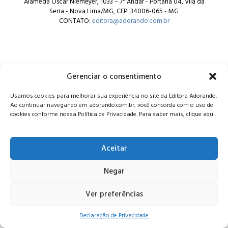
Alameda Oscar Niemeyer, 1033 – 7º Andar - Portaria 04, Vila da
Serra - Nova Lima/MG, CEP: 34006-065 - MG
CONTATO:
editora@adorando.com.br
Gerenciar o consentimento
© Editora Adorando 2026. Todos os direitos reservados.
Usamos cookies para melhorar sua experiência no site da Editora Adorando.
Consulte nossa
política de privacidade
.
Ao continuar navegando em adorando.com.br, você concorda com o uso de
cookies conforme nossa Política de Privacidade. Para saber mais, clique aqui.
Aceitar
Negar
Ver preferências
Declaração de Privacidade