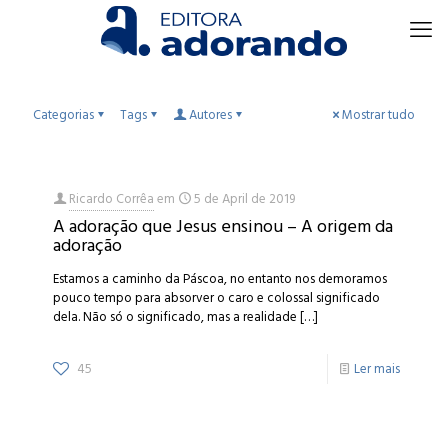
Categorias
Tags
Autores
Mostrar tudo
Ricardo Corrêa
em
5 de April de 2019
A adoração que Jesus ensinou – A origem da
adoração
Estamos a caminho da Páscoa, no entanto nos demoramos
pouco tempo para absorver o caro e colossal significado
dela. Não só o significado, mas a realidade
[…]
45
Ler mais