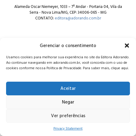
Alameda Oscar Niemeyer, 1033 – 7º Andar - Portaria 04, Vila da
Serra - Nova Lima/MG, CEP: 34006-065 - MG
CONTATO:
editora@adorando.com.br
Gerenciar o consentimento
Usamos cookies para melhorar sua experiência no site da Editora Adorando.
© Editora Adorando 2026. Todos os direitos reservados.
Ao continuar navegando em adorando.com.br, você concorda com o uso de
Consulte nossa
política de privacidade
.
cookies conforme nossa Política de Privacidade. Para saber mais, clique aqui.
Aceitar
Negar
Ver preferências
Privacy Statement