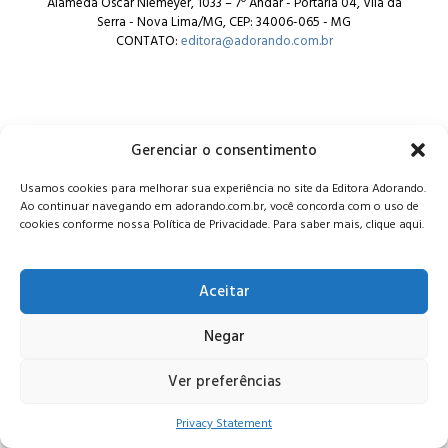
Alameda Oscar Niemeyer, 1033 – 7º Andar - Portaria 04, Vila da
Serra - Nova Lima/MG, CEP: 34006-065 - MG
CONTATO:
editora@adorando.com.br
Gerenciar o consentimento
© Editora Adorando 2026. Todos os direitos reservados.
Usamos cookies para melhorar sua experiência no site da Editora Adorando.
Consulte nossa
política de privacidade
.
Ao continuar navegando em adorando.com.br, você concorda com o uso de
cookies conforme nossa Política de Privacidade. Para saber mais, clique aqui.
Aceitar
Negar
Ver preferências
Privacy Statement