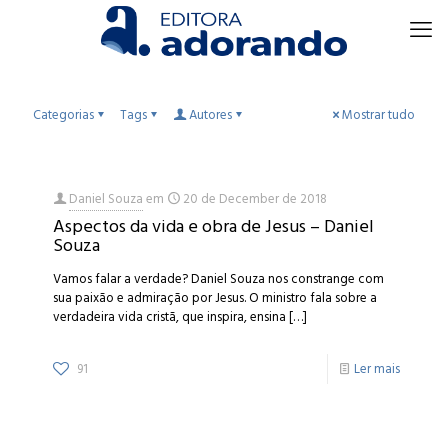
Categorias
Tags
Autores
Mostrar tudo
Daniel Souza
em
20 de December de 2018
Aspectos da vida e obra de Jesus – Daniel
Souza
Vamos falar a verdade? Daniel Souza nos constrange com
sua paixão e admiração por Jesus. O ministro fala sobre a
verdadeira vida cristã, que inspira, ensina
[…]
91
Ler mais