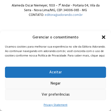
Alameda Oscar Niemeyer, 1033 – 7º Andar - Portaria 04, Vila da
Serra - Nova Lima/MG, CEP: 34006-065 - MG
CONTATO:
editora@adorando.com.br
Gerenciar o consentimento
Usamos cookies para melhorar sua experiência no site da Editora Adorando.
© Editora Adorando 2026. Todos os direitos reservados.
Ao continuar navegando em adorando.com.br, você concorda com o uso de
Consulte nossa
política de privacidade
.
cookies conforme nossa Política de Privacidade. Para saber mais, clique aqui.
Aceitar
Negar
Ver preferências
Privacy Statement