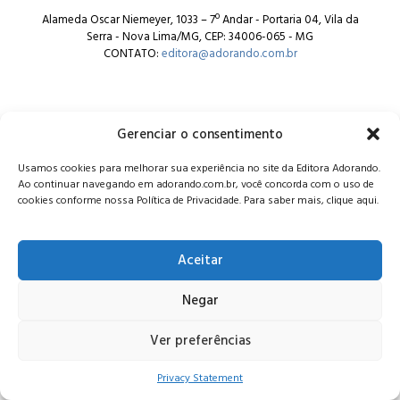
Alameda Oscar Niemeyer, 1033 – 7º Andar - Portaria 04, Vila da
Serra - Nova Lima/MG, CEP: 34006-065 - MG
CONTATO:
editora@adorando.com.br
Gerenciar o consentimento
Usamos cookies para melhorar sua experiência no site da Editora Adorando.
© Editora Adorando 2026. Todos os direitos reservados.
Ao continuar navegando em adorando.com.br, você concorda com o uso de
Consulte nossa
política de privacidade
.
cookies conforme nossa Política de Privacidade. Para saber mais, clique aqui.
Aceitar
Negar
Ver preferências
Privacy Statement