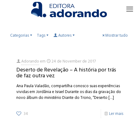
Categorias
Tags
Autores
Mostrar tudo
Adorando
em
24 de November de 2017
Deserto de Revelação – A história por trás
de faz outra vez
Ana Paula Valadão, compartilha conosco suas experiências
vividas em Jordânia e Israel Durante os dias da gravação do
novo álbum do ministério Diante do Trono, “Deserto
[…]
34
Ler mais