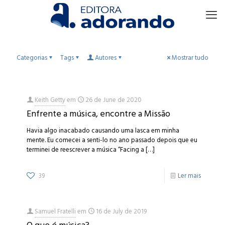
Categorias
Tags
Autores
Mostrar tudo
Keith Getty
em
26 de June de 2020
Enfrente a música, encontre a Missão
Havia algo inacabado causando uma lasca em minha
mente. Eu comecei a senti-lo no ano passado depois que eu
terminei de reescrever a música “Facing a
[…]
39
Ler mais
Samuel Fratelli
em
16 de July de 2019