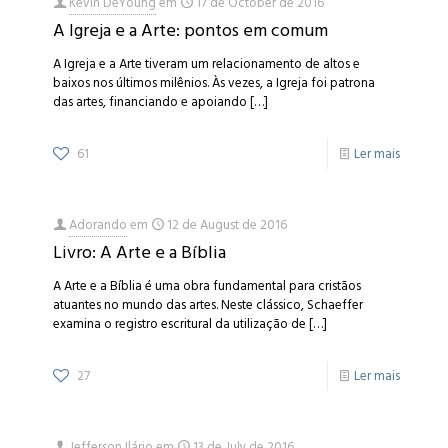
Kevin DeYoung
em
17 de October de 2016
A Igreja e a Arte: pontos em comum
A Igreja e a Arte tiveram um relacionamento de altos e
baixos nos últimos milênios. Às vezes, a Igreja foi patrona
das artes, financiando e apoiando
[…]
61
Ler mais
Adorando
em
12 de August de 2016
Livro: A Arte e a Bíblia
A Arte e a Bíblia é uma obra fundamental para cristãos
atuantes no mundo das artes. Neste clássico, Schaeffer
examina o registro escritural da utilização de
[…]
27
Ler mais
Jefferson Ilário
em
13 de July de 2016