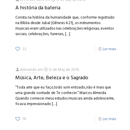
A história da bateria
Consta na história da humanidade que, conforme registrado
na Bíblia desde Jubal (Gênesis 4.21), os instrumentos
musicais eram utilizados nas celebrações religiosas, eventos
sociais, celebrações, funerais,
[…]
22
Ler mais
Adorando
em
12 de May de 2016
Música, Arte, Beleza e o Sagrado
”Toda arte que eu faço,todo som entoado,não é mais que
uma grande vontade de Te conhecer.” Marcos Almeida
Quando comecei meus estudos musicais ainda adolescente,
ficava impressionado
[…]
78
Ler mais