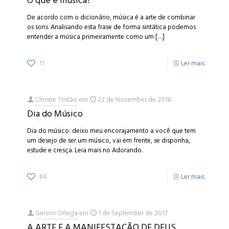
O que é música?
De acordo com o dicionário, música é a arte de combinar
os sons. Analisando esta frase de forma sintática podemos
entender a música primeiramente como um
[…]
11
Ler mais
Christie Tristão
em
22 de November de 2018
Dia do Músico
Dia do músico: deixo meu encorajamento a você que tem
um desejo de ser um músico, vai em frente, se disponha,
estude e cresça. Leia mais no Adorando.
84
Ler mais
Gerson Ortega
em
1 de September de 2017
A ARTE E A MANIFESTAÇÃO DE DEUS