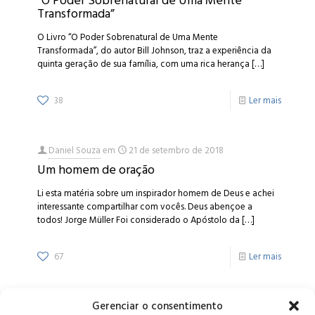
“O Poder Sobrenatural de Uma Mente
Transformada”
O Livro “O Poder Sobrenatural de Uma Mente
Transformada”, do autor Bill Johnson, traz a experiência da
quinta geração de sua família, com uma rica herança
[…]
38
Ler mais
Daniel Souza
em
21 de setembro de 2018
Um homem de oração
Li esta matéria sobre um inspirador homem de Deus e achei
interessante compartilhar com vocês. Deus abençoe a
todos! Jorge Müller Foi considerado o Apóstolo da
[…]
67
Ler mais
Gerenciar o consentimento