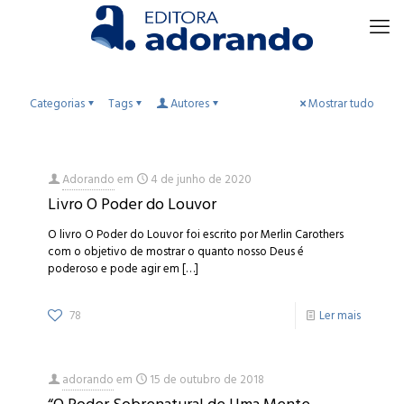
Categorias
Tags
Autores
Mostrar tudo
Adorando
em
4 de junho de 2020
Livro O Poder do Louvor
O livro O Poder do Louvor foi escrito por Merlin Carothers
com o objetivo de mostrar o quanto nosso Deus é
poderoso e pode agir em
[…]
78
Ler mais
adorando
em
15 de outubro de 2018