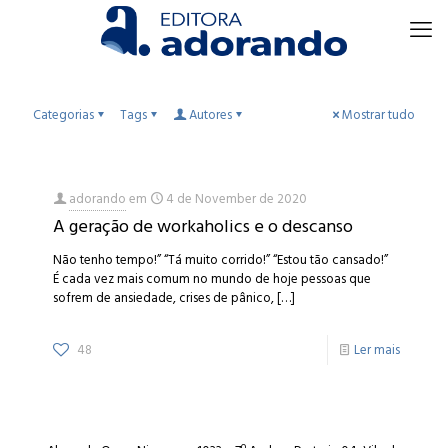
Categorias
Tags
Autores
Mostrar tudo
adorando
em
4 de November de 2020
A geração de workaholics e o descanso
Não tenho tempo!” “Tá muito corrido!” “Estou tão cansado!”
É cada vez mais comum no mundo de hoje pessoas que
sofrem de ansiedade, crises de pânico,
[…]
48
Ler mais