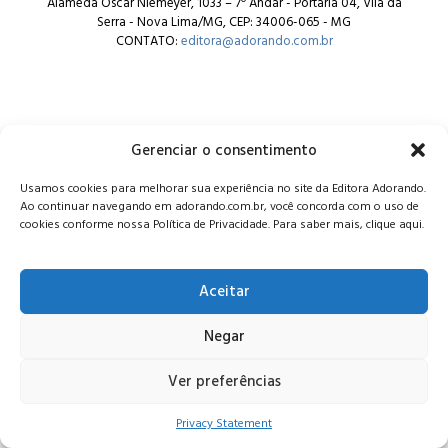
Alameda Oscar Niemeyer, 1033 – 7º Andar - Portaria 04, Vila da
Serra - Nova Lima/MG, CEP: 34006-065 - MG
CONTATO:
editora@adorando.com.br
Gerenciar o consentimento
© Editora Adorando 2026. Todos os direitos reservados.
Usamos cookies para melhorar sua experiência no site da Editora Adorando.
Consulte nossa
política de privacidade
.
Ao continuar navegando em adorando.com.br, você concorda com o uso de
cookies conforme nossa Política de Privacidade. Para saber mais, clique aqui.
Aceitar
Negar
Ver preferências
Privacy Statement