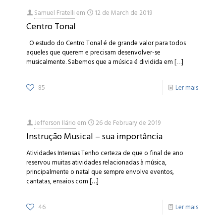
Samuel Fratelli
em
12 de March de 2019
Centro Tonal
O estudo do Centro Tonal é de grande valor para todos
aqueles que querem e precisam desenvolver-se
musicalmente. Sabemos que a música é dividida em
[…]
85
Ler mais
Jefferson Ilário
em
26 de February de 2019
Instrução Musical – sua importância
Atividades Intensas Tenho certeza de que o final de ano
reservou muitas atividades relacionadas à música,
principalmente o natal que sempre envolve eventos,
cantatas, ensaios com
[…]
46
Ler mais