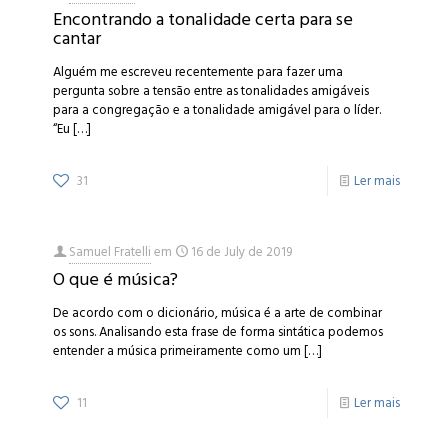
Encontrando a tonalidade certa para se
cantar
Alguém me escreveu recentemente para fazer uma
pergunta sobre a tensão entre as tonalidades amigáveis
para a congregação e a tonalidade amigável para o líder.
“Eu
[…]
31
Ler mais
Samuel Fratelli
em
16 de July de 2019
O que é música?
De acordo com o dicionário, música é a arte de combinar
os sons. Analisando esta frase de forma sintática podemos
entender a música primeiramente como um
[…]
11
Ler mais