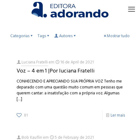
Categorias
Tags
Autores
Mostrar tudo
Luciana Fratelli
em
16 de April de 2021
Voz – 4 em 1 |Por luciana Fratelli
CONHECENDO E APRECIANDO SUA PRÓPRIA VOZ Tenho me
deparado com uma questão muito comum em pessoas que
querem cantar: a insatisfação com a própria voz. Algumas
[…]
81
Ler mais
Bob Kauflin
em
5 de February de 2021