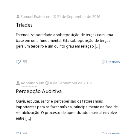
Samuel Fratelli
em
21 de September de 2016
Tríades
Entende-se por tríade a sobreposição de terças com uma
base em uma fundamental. Esta sobreposição de terças
gera um terceiro e um quinto grau em relação
[…]
55
Ler mais
Adorando
em
8 de September de 2016
Percepção Auditiva
Ouvir, escutar, sentir e perceber são os fatores mais
importantes para se fazer música, principalmente na fase de
sensibilização. O processo de aprendizado musical envolve
entre
[…]