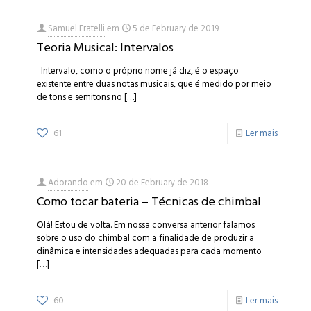
Samuel Fratelli
em
5 de February de 2019
Teoria Musical: Intervalos
Intervalo, como o próprio nome já diz, é o espaço
existente entre duas notas musicais, que é medido por meio
de tons e semitons no
[…]
61
Ler mais
Adorando
em
20 de February de 2018
Como tocar bateria – Técnicas de chimbal
Olá! Estou de volta. Em nossa conversa anterior falamos
sobre o uso do chimbal com a finalidade de produzir a
dinâmica e intensidades adequadas para cada momento
[…]
60
Ler mais