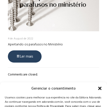
4 de August de 2022
Apertando os parafusos no Ministério
Ler mais
Comments are closed.
Gerenciar o consentimento
Alameda Oscar Niemeyer, 1033 – 7º Andar - Portaria 04, Vila da
Usamos cookies para melhorar sua experiência no site da Editora Adorando.
Serra - Nova Lima/MG, CEP: 34006-065 - MG
Ao continuar navegando em adorando.com.br, você concorda com o uso de
CONTATO:
editora@adorando.com.br
cookies conforme nossa Política de Privacidade. Para saber mais, clique aqui.